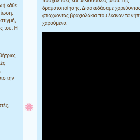
πασχαλίτσες και μελισσούλες μέσω της
ωή κάθε
δραματοποίησης. Διασκεδάσαμε χορεύοντας
σίωση,
φτιάχνοντας βραχιολάκια που έκαναν τα νήπ
 στιγμή,
χαρούμενα.
ς του. Η
αθήτριες
κές
,
όπο την
στές,