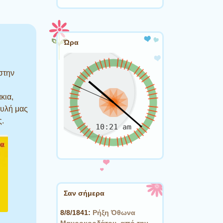
Ώρα
στην
κια,
αυλή μας
ς.
Σαν σήμερα
8/8/1841:
Ρήξη Όθωνα 
Μαυροκορδάτου, από την