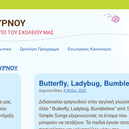
ΥΡΝΟΥ
ΠΟ ΤΟΥ ΣΧΟΛΕΙΟΥ ΜΑΣ
σωπικό
Ωρολόγιο Πρόγραμμα
Εσωτερικός Κανονισμός
ΚΥΡΝΟΥ
Butterfly, Ladybug, Bumbl
Δημοσιεύθηκε
4 Μαΐου 2026
ίο μας
Διδασκαλία τραγουδιού στην αγγλική γλώσσ
 που
τίτλο ” Butterfly, Ladybug, Bumblebee” από 
στήριξη
Simple Songs εξερευνώντας τα έντομα που
μπορούν να πετάξουν. Τα παιδιά έγιναν πετ