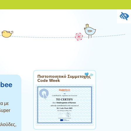
Πιστοποιητικό Συμμετοχής
Code Week
ebee
α με
Super
αλούδες,