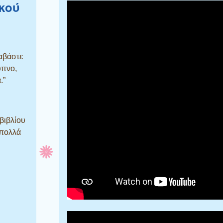
κού
ιαβάστε
υπνο,
.”
βιβλίου
 πολλά