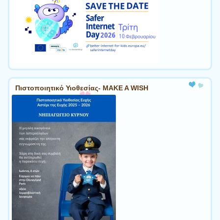
Πιστοποιητικό Υιοθεσίας- MAKE A WISH