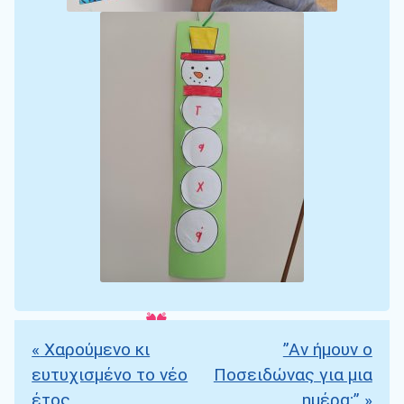
«
Χαρούμενο κι
”Αν ήμουν ο
Πλοήγηση άρθρων
ευτυχισμένο το νέο
Ποσειδώνας για μια
έτος
ημέρα;”
»