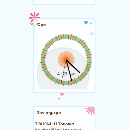
Ώρα
Σαν σήμερα
7/8/1964: Η Τουρκία
βομβαρδίζει θέσεις των