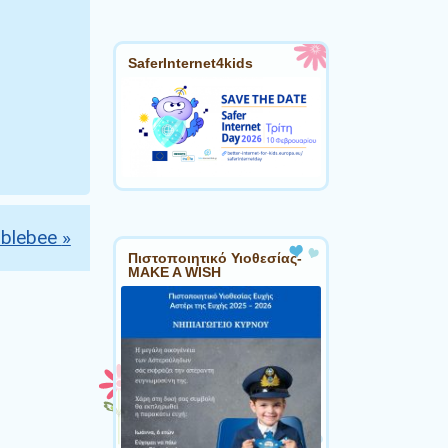
SaferInternet4kids
mblebee
»
Πιστοποιητικό Υιοθεσίας-
MAKE A WISH