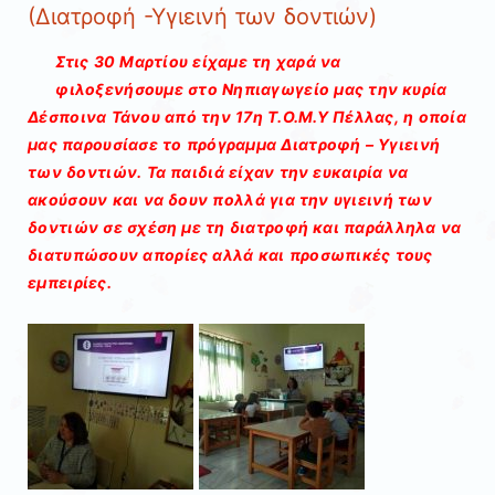
(Διατροφή -Υγιεινή των δοντιών)
Στις 30 Μαρτίου είχαμε τη χαρά να
φιλοξενήσουμε στο Νηπιαγωγείο μας την κυρία
Δέσποινα Τάνου από την 17η Τ.Ο.Μ.Υ Πέλλας, η οποία
μας παρουσίασε το πρόγραμμα Διατροφή – Υγιεινή
των δοντιών. Τα παιδιά είχαν την ευκαιρία να
ακούσουν και να δουν πολλά για την υγιεινή των
δοντιών σε σχέση με τη διατροφή και παράλληλα να
διατυπώσουν απορίες αλλά και προσωπικές τους
εμπειρίες.