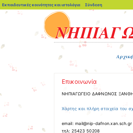
blogs.sch.gr
Εκπαιδευτικές κοινότητες και ιστολόγια
Σύνδεση
ΝΗΠΙΑΓΩ
Μενού
Μετάβαση στο περιεχόμενο
Αρχική
Επικοινωνία
ΝΗΠΙΑΓΩΓΕΙΟ ΔΑΦΝΩΝΟΣ ΞΑΝΘ
Χάρτης και πλήρη στοιχεία του σ
email: mail@nip-dafnon.xan.sch.gr
τηλ: 25423 50208