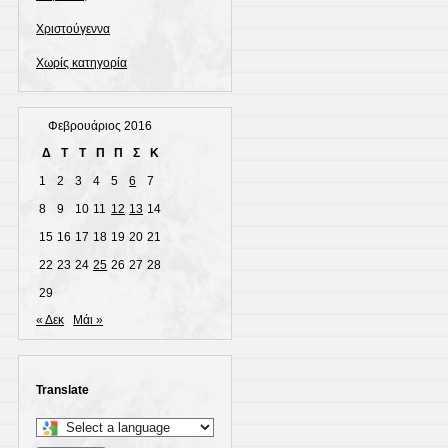
Χριστούγεννα
Χωρίς κατηγορία
Φεβρουάριος 2016
Δ
Τ
Τ
Π
Π
Σ
Κ
1
2
3
4
5
6
7
8
9
10
11
12
13
14
15
16
17
18
19
20
21
22
23
24
25
26
27
28
29
« Δεκ
Μάι »
Translate
Select