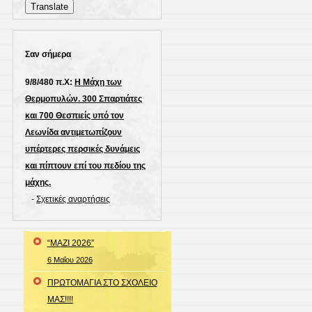
a
Translate
language
to
translate
Σαν σήμερα
this
9/8/480 π.Χ:
Η Μάχη των
page
Θερμοπυλών. 300 Σπαρτιάτες
και 700 Θεσπιείς υπό τον
Λεωνίδα αντιμετωπίζουν
υπέρτερες περσικές δυνάμεις
και πίπτουν επί του πεδίου της
μάχης.
-
Σχετικές αναρτήσεις
“ΜΑΖΙ 2026”
6 Μαΐου 2026
ΠΡΩΤΟΜΑΓΙΑ ΣΤΟ ΣΧΟΛΕΙΟ
ΜΑΣ!!!!