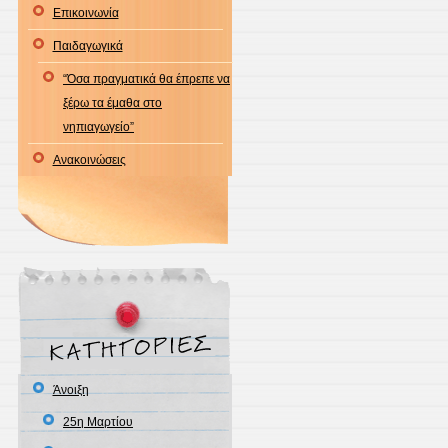
Επικοινωνία
Παιδαγωγικά
“Όσα πραγματικά θα έπρεπε να
ξέρω τα έμαθα στο
νηπιαγωγείο”
Ανακοινώσεις
Άνοιξη
25η Μαρτίου