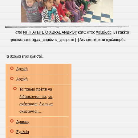
από
ΝΗΠΙΑΓΩΓΕΙΟ ΧΩΡΑΣ ΑΝΔΡΟΥ
κάτω από:
Χειμώνας
| με ετικέτα
στο
φυσικές επιστήμες
,
χειμώνας
,
χρώματα
| |
Δεν επιτρέπεται σχολιασμός
Χρώμα
Τα σχόλια είναι κλειστά.
Αρχική
Αρχική
Τα παιδιά πρέπει να
διδάσκονται πώς να
σκέφτονται, όχι τι να
σκέφτονται….
Δράσεις
Σχολείο