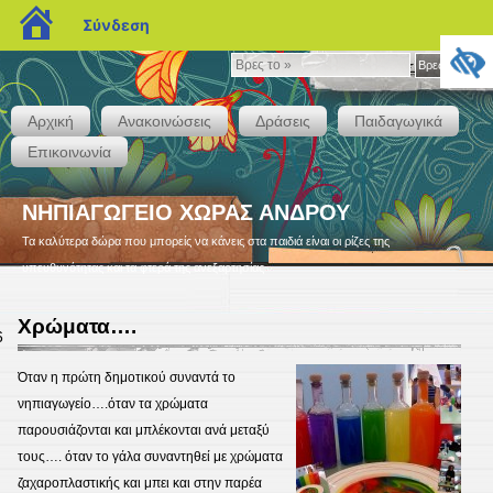
blogs.sch.gr
Σύνδεση
Βρες
Βρες το »
το
»
Αρχική
Ανακοινώσεις
Δράσεις
Παιδαγωγικά
Επικοινωνία
ΝΗΠΙΑΓΩΓΕΙΟ ΧΩΡΑΣ ΑΝΔΡΟΥ
Τα καλύτερα δώρα που μπορείς να κάνεις στα παιδιά είναι οι ρίζες της
υπευθυνότητας και τα φτερά της ανεξαρτησίας
Χρώματα….
6
Όταν η πρώτη δημοτικού συναντά το
νηπιαγωγείο….όταν τα χρώματα
παρουσιάζονται και μπλέκονται ανά μεταξύ
τους….
όταν το γάλα συναντηθεί με χρώματα
ζαχαροπλαστικής και μπει και στην παρέα