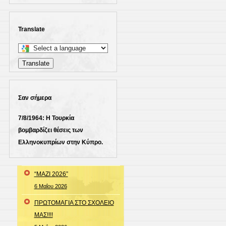
Translate
Select
a
Translate
language
to
translate
Σαν σήμερα
this
7/8/1964: Η Τουρκία
page
βομβαρδίζει θέσεις των
Ελληνοκυπρίων στην Κύπρο.
“ΜΑΖΙ 2026”
6 Μαΐου 2026
ΠΡΩΤΟΜΑΓΙΑ ΣΤΟ ΣΧΟΛΕΙΟ
ΜΑΣ!!!!