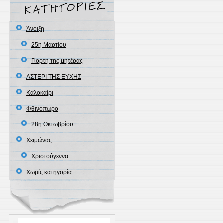
Άνοιξη
25η Μαρτίου
Γιορτή της μητέρας
ΑΣΤΕΡΙ ΤΗΣ ΕΥΧΗΣ
Καλοκαίρι
Φθινόπωρο
28η Οκτωβρίου
Χειμώνας
Χριστούγεννα
Χωρίς κατηγορία