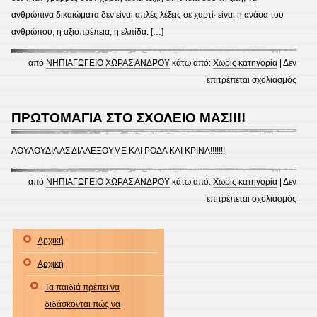
ανθρώπινα δικαιώματα δεν είναι απλές λέξεις σε χαρτί· είναι η ανάσα του
ανθρώπου, η αξιοπρέπεια, η ελπίδα. […]
από
ΝΗΠΙΑΓΩΓΕΙΟ ΧΩΡΑΣ ΑΝΔΡΟΥ
κάτω από:
Χωρίς κατηγορία
|
Δεν
στο
επιτρέπεται σχολιασμός
“ΜΑΖ
2026
ΠΡΩΤΟΜΑΓΙΑ ΣΤΟ ΣΧΟΛΕΙΟ ΜΑΣ!!!!
ΛΟΥΛΟΥΔΙΑ ΑΣ ΔΙΑΛΕΞΟΥΜΕ ΚΑΙ ΡΟΔΑ ΚΑΙ ΚΡΙΝΑ!!!!!!!
από
ΝΗΠΙΑΓΩΓΕΙΟ ΧΩΡΑΣ ΑΝΔΡΟΥ
κάτω από:
Χωρίς κατηγορία
|
Δεν
στο
επιτρέπεται σχολιασμός
ΠΡΩ
ΣΤΟ
Αρχική
ΣΧΟΛ
Αρχική
ΜΑΣ!!
Τα παιδιά πρέπει να
διδάσκονται πώς να