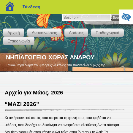
blogs.sch.gr
Σύνδεση
Βρες
Βρες το »
το
»
Αρχική
Ανακοινώσεις
Δράσεις
Παιδαγωγικά
Επικοινωνία
ΝΗΠΙΑΓΩΓΕΙΟ ΧΩΡΑΣ ΑΝΔΡΟΥ
Τα καλύτερα δώρα που μπορείς να κάνεις στα παιδιά είναι οι ρίζες της
υπευθυνότητας και τα φτερά της ανεξαρτησίας
Αρχεία για Μάιος, 2026
“ΜΑΖΙ 2026”
Κι αν ήσουν εσύ αυτός που στερείται τη φωνή του, που φοβάται να
μιλήσει, που δεν έχει το δικαίωμα να ονειρεύεται ελεύθερα; Αν τα σύνορα
δεν ήταν γραμμές στον χάρτη αλλά τείχη στην ίδια σου τη ζωή; Τα