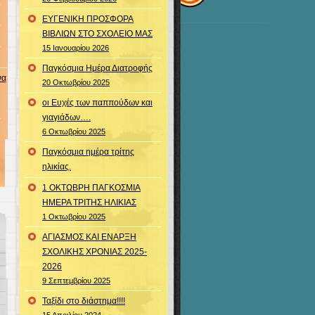
ΕΥΓΕΝΙΚΗ ΠΡΟΣΦΟΡΑ
ΒΙΒΛΙΩΝ ΣΤΟ ΣΧΟΛΕΙΟ ΜΑΣ
15 Ιανουαρίου 2026
Παγκόσμια Ημέρα Διατροφής
να
20 Οκτωβρίου 2025
οι Ευχές των παππούδων και
γιαγιάδων….
6 Οκτωβρίου 2025
Παγκόσμια ημέρα τρίτης
ηλικίας.
1 ΟΚΤΩΒΡΗ ΠΑΓΚΟΣΜΙΑ
ΗΜΕΡΑ ΤΡΙΤΗΣ ΗΛΙΚΙΑΣ
1 Οκτωβρίου 2025
ΑΓΙΑΣΜΟΣ ΚΑΙ ΕΝΑΡΞΗ
ΣΧΟΛΙΚΗΣ ΧΡΟΝΙΑΣ 2025-
2026
9 Σεπτεμβρίου 2025
Ταξίδι στο διάστημα!!!!