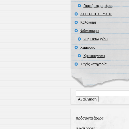
Γιορτή της μητέρας
ΑΣΤΕΡΙ ΤΗΣ ΕΥΧΗΣ
Καλοκαίρι
Φθινόπωρο
28η Οκτωβρίου
Χειμώνας
Χριστούγεννα
Χωρίς κατηγορία
Αναζήτηση
για:
Πρόσφατα άρθρα