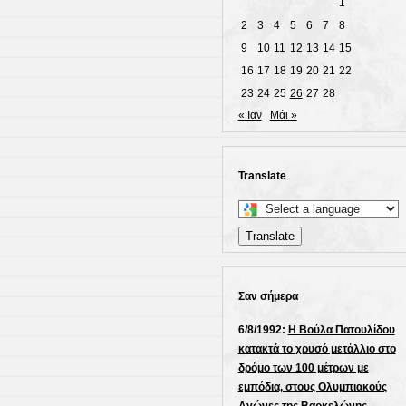
1
2
3
4
5
6
7
8
9
10
11
12
13
14
15
16
17
18
19
20
21
22
23
24
25
26
27
28
« Ιαν
Μάι »
Translate
Select
a
Translate
language
to
translate
Σαν σήμερα
this
page
6/8/1992:
Η Βούλα Πατουλίδου
κατακτά το χρυσό μετάλλιο στο
δρόμο των 100 μέτρων με
εμπόδια, στους Ολυμπιακούς
Αγώνες της Βαρκελώνης.