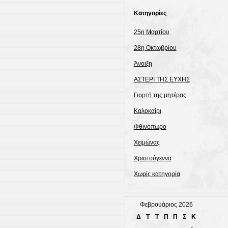
Kατηγορίες
25η Μαρτίου
28η Οκτωβρίου
Άνοιξη
ΑΣΤΕΡΙ ΤΗΣ ΕΥΧΗΣ
Γιορτή της μητέρας
Καλοκαίρι
Φθινόπωρο
Χειμώνας
Χριστούγεννα
Χωρίς κατηγορία
Φεβρουάριος 2026
Δ
Τ
Τ
Π
Π
Σ
Κ