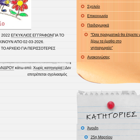
Σχολείο
Επικοινωνία
Παιδαγωγικά
“Όσα πραγματικά θα έπρεπε 
 2022
ΕΓΚΥΚΛΙΟΣ ΕΓΓΡΑΦΩΝ
ΓΙΑ ΤΟ
ξέρω τα έμαθα στο
ΚΙΝΟΥΝ ΑΠΟ 02-03-2026.
νηπιαγωγείο”
Ο ΑΡΧΕΙΟ ΓΙΑ ΠΕΡΙΣΣΟΤΕΡΕΣ
Ανακοινώσεις
 ΑΝΔΡΟΥ
κάτω από:
Χωρίς κατηγορία
| |
Δεν
στο
επιτρέπεται σχολιασμός
ΕΓΓΡΑΦΕΣ
ΣΧΟΛΙΚΟΥ
ΕΤΟΥΣ
2026-
2027
Άνοιξη
25η Μαρτίου