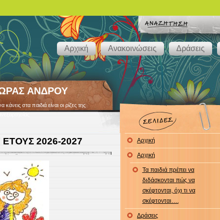
Αρχική
Ανακοινώσεις
Δράσεις
ΧΩΡΑΣ ΑΝΔΡΟΥ
κάνεις στα παιδιά είναι οι ρίζες της
ανεξαρτησίας
 ΕΤΟΥΣ 2026-2027
Αρχική
Αρχική
Τα παιδιά πρέπει να
διδάσκονται πώς να
σκέφτονται, όχι τι να
σκέφτονται….
Δράσεις