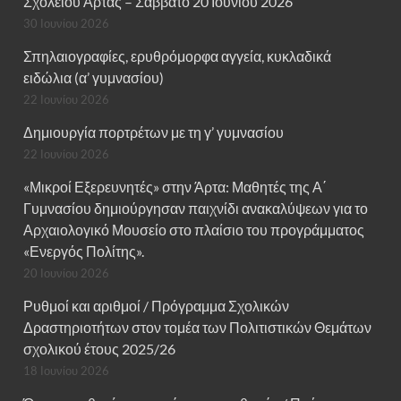
Σχολείου Άρτας – Σάββατο 20 Ιουνίου 2026
30 Ιουνίου 2026
Σπηλαιογραφίες, ερυθρόμορφα αγγεία, κυκλαδικά
ειδώλια (α’ γυμνασίου)
22 Ιουνίου 2026
Δημιουργία πορτρέτων με τη γ’ γυμνασίου
22 Ιουνίου 2026
«Μικροί Εξερευνητές» στην Άρτα: Μαθητές της Α΄
Γυμνασίου δημιούργησαν παιχνίδι ανακαλύψεων για το
Αρχαιολογικό Μουσείο στο πλαίσιο του προγράμματος
«Ενεργός Πολίτης».
20 Ιουνίου 2026
Ρυθμοί και αριθμοί / Πρόγραμμα Σχολικών
Δραστηριοτήτων στον τομέα των Πολιτιστικών Θεμάτων
σχολικού έτους 2025/26
18 Ιουνίου 2026