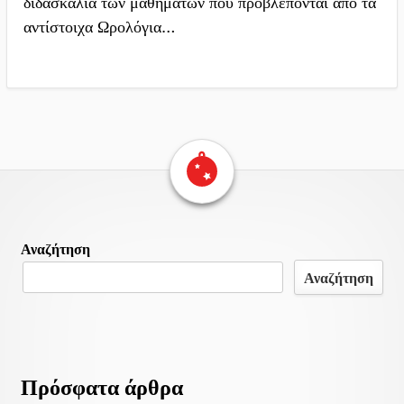
διδασκαλία των μαθημάτων που προβλέπονται από τα
αντίστοιχα Ωρολόγια…
Επιστροφή στην αρχική σελίδα
Περιεχομένο
Αναζήτηση
υποσέλιδου
Αναζήτηση
Πρόσφατα άρθρα