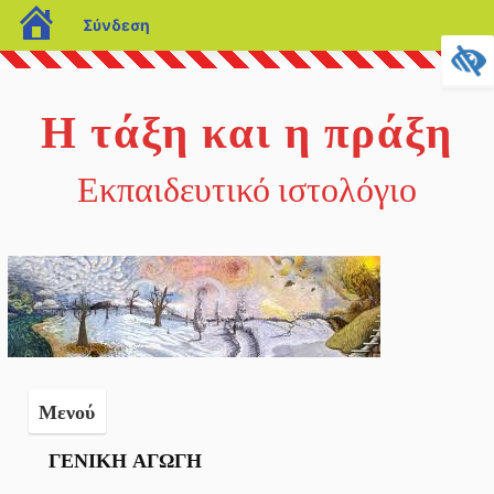
blogs.sch.gr
Σύνδεση
Μετάβαση
σε
Η τάξη και η πράξη
περιεχόμενο
Εκπαιδευτικό ιστολόγιο
Μενού
ΓΕΝΙΚΗ ΑΓΩΓΗ