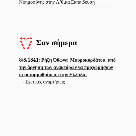
Νοημοσύνης στην Α/θμια Εκπαίδευση
Σαν σήμερα
8/8/1841:
Ρήξη Όθωνα  Μαυροκορδάτου, από
την άρνηση των ανακτόρων να προχωρήσουν
οι μεταρρυθμίσεις στην Ελλάδα.
-
Σχετικές αναρτήσεις