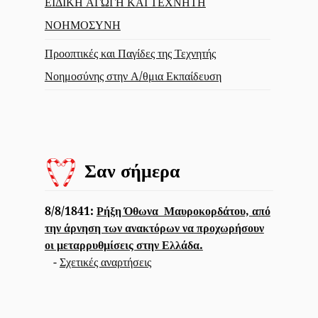
ΕΙΔΙΚΗ ΑΓΩΓΗ ΚΑΙ ΤΕΧΝΗΤΗ
ΝΟΗΜΟΣΥΝΗ
Προοπτικές και Παγίδες της Τεχνητής
Νοημοσύνης στην Α/θμια Εκπαίδευση
Σαν σήμερα
8/8/1841:
Ρήξη Όθωνα  Μαυροκορδάτου, από
την άρνηση των ανακτόρων να προχωρήσουν
οι μεταρρυθμίσεις στην Ελλάδα.
-
Σχετικές αναρτήσεις