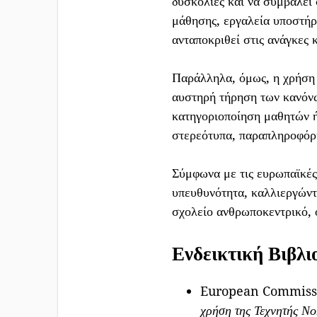
δυσκολίες και να συμβάλει
μάθησης, εργαλεία υποστήρ
ανταποκριθεί στις ανάγκες 
Παράλληλα, όμως, η χρήση 
αυστηρή τήρηση των κανόνω
κατηγοριοποίηση μαθητών ή
στερεότυπα, παραπληροφόρη
Σύμφωνα με τις ευρωπαϊκές
υπευθυνότητα, καλλιεργώντ
σχολείο ανθρωποκεντρικό, ό
Ενδεικτική Βιβλι
European Commissi
χρήση της Τεχνητής Νο