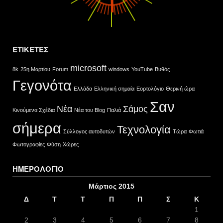
ΕΤΙΚΈΤΕΣ
microsoft
8k
25η Μαρτίου
Forum
windows
YouTube
Βυθός
Γεγονότα
Ελλάδα
Ελληνική σημαία
Εορτολόγιο
Θερινή ώρα
Σαν
Νέα
Σάμος
Κινούμενα Σχέδια
Νέα του Blog
Παλιά
σήμερα
Τεχνολογία
Σύλλογος αυτοδυτών
Τώρα
Φωτιά
Φωτογραφίες
Φύση
Χώρες
ΗΜΕΡΟΛΌΓΙΟ
Μάρτιος 2015
Δ
Τ
Τ
Π
Π
Σ
Κ
1
2
3
4
5
6
7
8