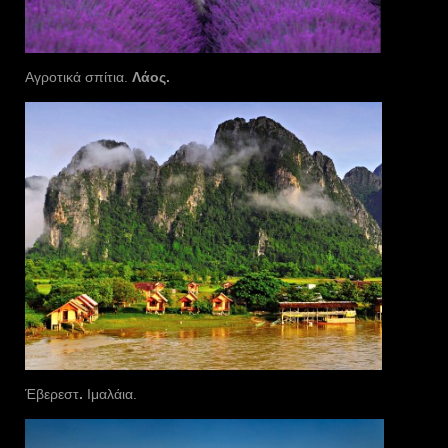
Αγροτικά σπίτια.
Λάος.
Έβερεστ
.
Ιμαλάια.