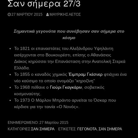
Σαν σήμερα 27/3
27 ΜΑΡΤΊΟΥ 2015
ΜΑΥΡΊΚΗΣ ΑΕΤΌΣ
Σημαντικά γεγονότα που συνέβησαν σαν σήμερα στο
κόσμο
To 1821 οι επαναστάτες του Αλεξάνδρου Υψηλάντη
εισέρχονται στο Βουκουρέστι, επίσης ο Αθανάσιος
Διάκος κηρύσσει την Επανάσταση στην Ανατολική Στερεά
Ελλάδα.
Το 1855 ο καναδός χημικός
Έιμπραμ Γκέσνερ
φτιάχνει ένα
νέο καύσιμο το οποίο ονομάζει “κηροζίνη”
Το 1968 πέθανε ο
Γιούρι Γκαγκάριν
, σοβιετικός
κοσμοναύτης.
Το 1973 Ο Μάρλον Μπράντο αρνείται το Όσκαρ που
κέρδισε για την ταινία «Ο Νονός».
ΕΝΗΜΕΡΩΜΈΝΟ:
27 Μαρτίου 2015
ΚΑΤΗΓΟΡΊΕΣ:
ΣΑΝ ΣΉΜΕΡΑ
ΕΤΙΚΈΤΕΣ:
ΓΕΓΟΝΌΤΑ
,
ΣΑΝ ΣΉΜΕΡΑ