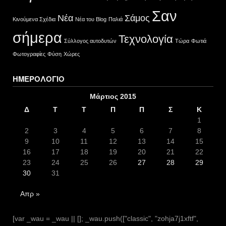
Σαν
Νέα
Σάμος
Κινούμενα Σχέδια
Νέα του Blog
Παλιά
σήμερα
Τεχνολογία
Σύλλογος αυτοδυτών
Τώρα
Φωτιά
Φωτογραφίες
Φύση
Χώρες
ΗΜΕΡΟΛΌΓΙΟ
Μάρτιος 2015
Δ
Τ
Τ
Π
Π
Σ
Κ
1
2
3
4
5
6
7
8
9
10
11
12
13
14
15
16
17
18
19
20
21
22
23
24
25
26
27
28
29
30
31
Απρ »
[var _wau = _wau || []; _wau.push(["classic", "zohja7j1xftf",