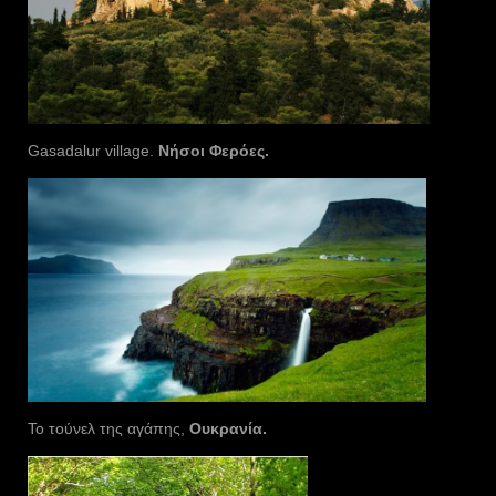
Gasadalur village.
Νήσοι Φερόες.
Το τούνελ της αγάπης,
Ουκρανία.