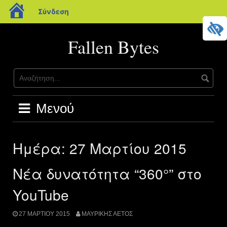
blogs.sch.gr
Σύνδεση
Μετάβαση
σε
Fallen Bytes
περιεχόμενο
Μενού
Ημέρα:
27 Μαρτίου 2015
Νέα δυνατότητα “360°” στο
YouTube
27 ΜΑΡΤΊΟΥ 2015
ΜΑΥΡΊΚΗΣ ΑΕΤΌΣ