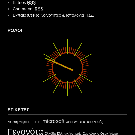
Entries
RSS
Comments
RSS
Εκπαιδευτικές Κοινότητες & Ιστολόγια ΠΣΔ
ΡΟΛΌΙ
ΕΤΙΚΈΤΕΣ
microsoft
8k
25η Μαρτίου
Forum
windows
YouTube
Βυθός
Γεγονότα
Ελλάδα
Ελληνική σημαία
Εορτολόγιο
Θερινή ώρα