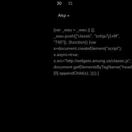
30
31
Απρ »
[var _wau = _wau || [];
_wau.push(["classic", "zohja7j1xftf",
"740"]); (function() {var
s=document.createElement("script");
s.async=true;
s.src="http://widgets.amung.us/classic.js";
document.getElementsByTagName("head
[0].appendChild(s); })();]