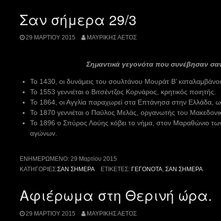
Σαν σήμερα 29/3
29 ΜΑΡΤΊΟΥ 2015
ΜΑΥΡΊΚΗΣ ΑΕΤΌΣ
Σημαντικά γεγονότα που συνέβησαν σα
Το 1430, οι δυνάμεις του σουλτάνου Μουράτ Β’ καταλαμβάνο
Το 1553 γεννιέται ο Βιτσέντζος Κορνάρος, κρητικός ποιητής.
Το 1864, οι Αγγλία παραχωρεί στα Επτάνησα στην Ελλάδα, ω
Το 1870 γεννιέται ο Παύλος Μελάς, οργανωτής του Μακεδονι
Το 1896 ο Σπύρος Λούης κόβει το νήμα, στον Μαραθώνιο 
αγώνων.
ΕΝΗΜΕΡΩΜΈΝΟ:
29 Μαρτίου 2015
ΚΑΤΗΓΟΡΊΕΣ:
ΣΑΝ ΣΉΜΕΡΑ
ΕΤΙΚΈΤΕΣ:
ΓΕΓΟΝΌΤΑ
,
ΣΑΝ ΣΉΜΕΡΑ
Αφιέρωμα στη Θερινή ώρα.
29 ΜΑΡΤΊΟΥ 2015
ΜΑΥΡΊΚΗΣ ΑΕΤΌΣ