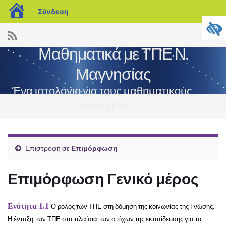
blogs.sch.gr
Σύνδεση
Μαθηματικά με ΤΠΕ Ν.
Μαγνησίας
Ένα ιστολόγιο για τους μαθηματικούς
του νομού
Εναλ
πλοή
Επιστροφή σε
Επιμόρφωση
Επιμόρφωση Γενικό μέρος
Ενότητα 1.1
Ο ρόλος των ΤΠΕ στη δόμηση της κοινωνίας της Γνώσης.
Η ένταξη των ΤΠΕ στα πλαίσια των στόχων της εκπαίδευσης για το