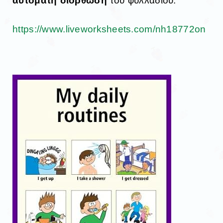
αυτόματη διόρθωση
του φυλλαδίου.
https://www.liveworksheets.com/nh18772on