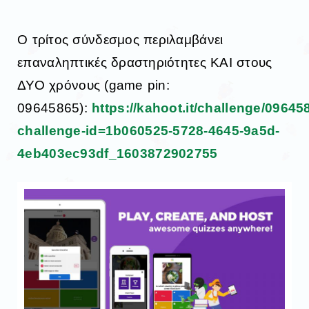
Ο τρίτος σύνδεσμος περιλαμβάνει
επαναληπτικές δραστηριότητες ΚΑΙ στους
ΔΥΟ χρόνους (game pin:
09645865):
https://kahoot.it/challenge/0964
challenge-id=1b060525-5728-4645-9a5d-
4eb403ec93df_1603872902755