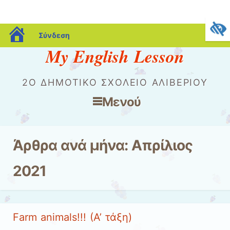
blogs.sch.gr
Σύνδεση
My English Lesson
2O ΔΗΜΟΤΙΚΌ ΣΧΟΛΕΊΟ ΑΛΙΒΕΡΊΟΥ
Μενού
Μετάβαση στο περιεχόμενο
Άρθρα ανά μήνα:
Απρίλιος
2021
Farm animals!!! (Α’ τάξη)