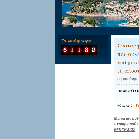
Επισκεψιμότητα
Σύσταση
που συν
νόσημα/
εξ αποσ
Δημοσιεύθηκε
Για να δείτε
Κάτω από:
Γ
Πλοήγησ
Μέτρα και ρυθ
περιορισμού 
άρθρων
ΕΓΚΥΚΛΙΟΣ