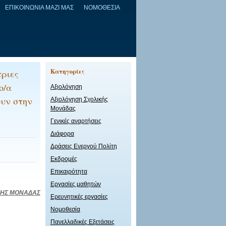
ΕΠΙΚΟΙΝΩΝΙΑ ΜΑΖΙ ΜΑΣ
ΝΟΜΟΘΕΣΙΑ
Kατηγορίες
τριες
ο/α
Αξιολόγηση
ουν στην
Αξιολόγηση Σχολικής
Μονάδας
Γενικές αναρτήσεις
Διάφορα
Δράσεις Ενεργού Πολίτη
Εκδρομές
Επικαιρότητα
Εργασίες μαθητών
ΚΗΣ ΜΟΝΑΔΑΣ
Ερευνητικές εργασίες
Νομοθεσία
Πανελλαδικές Εξετάσεις