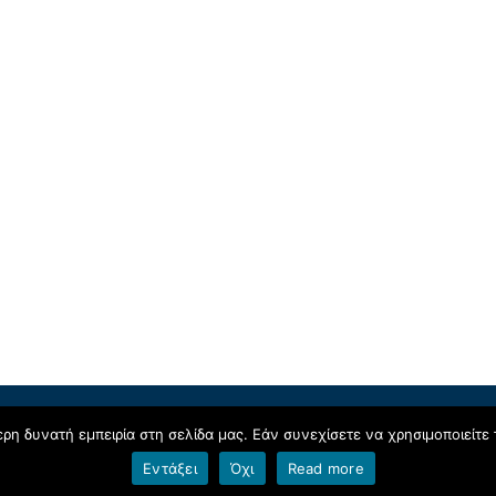
 proudly powered by
blogs.sch.gr
.
η δυνατή εμπειρία στη σελίδα μας. Εάν συνεχίσετε να χρησιμοποιείτε 
Εντάξει
Όχι
Read more
Όροι χρήσης blogs.sch.gr
|
Δήλωση προσβασιμότητας