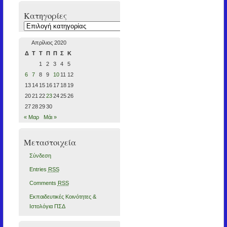
Kατηγορίες
Kατηγορίες
Απρίλιος 2020
Δ
Τ
Τ
Π
Π
Σ
Κ
1
2
3
4
5
6
7
8
9
10
11
12
13
14
15
16
17
18
19
20
21
22
23
24
25
26
27
28
29
30
« Μαρ
Μάι »
Μεταστοιχεία
Σύνδεση
Entries
RSS
Comments
RSS
Εκπαιδευτικές Κοινότητες &
Ιστολόγια ΠΣΔ