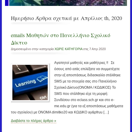
Ημερήσιο Άρθρα σχετικά με Απρίλιος th, 2020
emails Μαθητών στο Πανελλήνιο Σχολικό
Δίκτυο
Δημοσιευμένο στην κατηγορία
ΧΩΡΙΣ ΚΑΤΗΓΟΡΙΑ
στις 7 Απρ 2020
Αγαπητοί μαθητές και μαθήτριες !! Σε
όσους από εσάς επιλέξατε να συμμετέχετε
στην εξ αποστάσεως διδασκαλία στάλθηκε
SMS με τα στοιχεία σας στο Πανελλήνιο
Σχολικό Δίκτυο(ΟΝΟΜΑ / ΚΩΔΙΚΟΣ) Το
SMS που στάλθηκε είχε τη μορφή:
Συνδέσου στο eclass.sch.gr και στο e-
me.edu.gr (για τα εξ αποστάσεως μαθήματα
του σχολείου) με ΟΝΟΜΑ dimitko20 και ΚΩΔΙΚΟ ay&pfruu […]
Διαβάστε το πλήρες άρθρο »