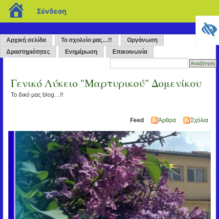
blogs.sch.gr
Σύνδεση
Αρχική σελίδα
Το σχολείο μας…!!
Οργάνωση
Δραστηριότητες
Ενημέρωση
Επικοινωνία
Γενικό Λύκειο "Μαρτυρικού" Δομενίκου
Το δικό μας blog…!!
Feed
Άρθρα
Σχόλια