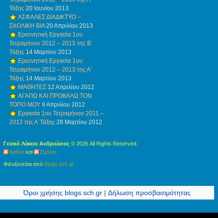
Τάξης
20 Ιουνίου 2013
ΑΣΦΑΛΕΣ ΔΙΑΔΙΚΤΥΟ –
ΣΧΟΛΙΚΗ ΒΙΑ
20 Απριλίου 2013
Ερευνητική Εργασία 1ου
Τετραμήνου 2012 – 2013 της Β΄
Τάξης
14 Μαρτίου 2013
Ερευνητική Εργασία 1ου
Τετραμήνου 2012 – 2013 της Α΄
Τάξης
14 Μαρτίου 2013
ΜΑΘΗΤΕΣ
12 Απριλίου 2012
ΑΓΑΠΩ ΚΑΙ ΠΡΟΒΑΛΩ ΤΟΝ
ΤΟΠΟ ΜΟΥ
9 Απριλίου 2012
Εργασία 1ου Τετραμήνου 2011 –
2012 της Α΄Τάξης
28 Μαρτίου 2012
Γενικό Λύκειο Ανδρούσας
© 2026 All Rights Reserved.
Άρθρα
και
Σχόλια
.
Φιλοξενείται από
Blogs.sch.gr
Όροι χρήσης blogs.sch.gr
|
Δήλωση προσβασιμότητας