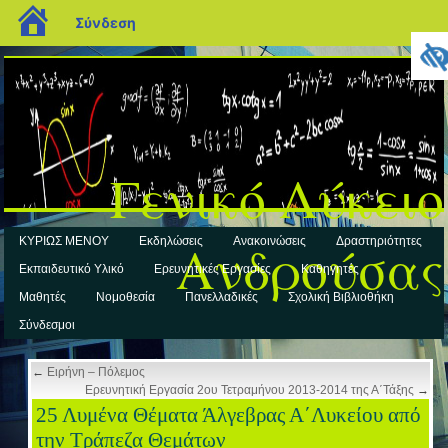
blogs.sch.gr
Σύνδεση
Γενικό Λύκειο
Ανδρούσας
ΚΥΡΙΩΣ ΜΕΝΟΥ
Εκδηλώσεις
Ανακοινώσεις
Δραστηριότητες
Εκπαιδευτικό Υλικό
Ερευνητικές Εργασίες
Καθηγητές
Μαθητές
Νομοθεσία
Πανελλαδικές
Σχολική Βιβλιοθήκη
Σύνδεσμοι
←
Ειρήνη – Πόλεμος
Ερευνητική Εργασία 2ου Τετραμήνου 2013-2014 της Α΄Τάξης
→
25 Λυμένα Θέματα Άλγεβρας Α΄Λυκείου από
την Τράπεζα Θεμάτων