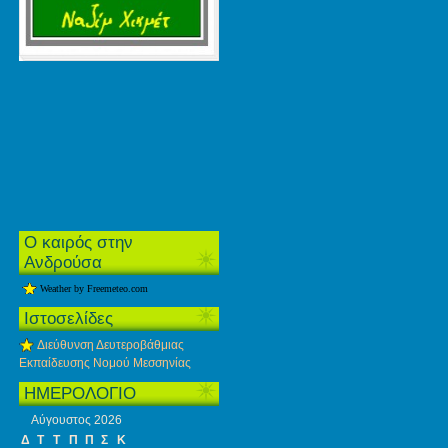
Ο καιρός στην
Ανδρούσα
Weather by Freemeteo.com
Ιστοσελίδες
Διεύθυνση Δευτεροβάθμιας
Εκπαίδευσης Νομού Μεσσηνίας
ΗΜΕΡΟΛΟΓΙΟ
Αύγουστος 2026
Δ
Τ
Τ
Π
Π
Σ
Κ