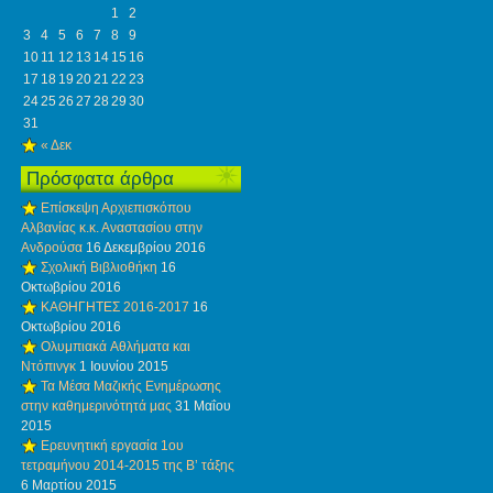
1
2
3
4
5
6
7
8
9
10
11
12
13
14
15
16
17
18
19
20
21
22
23
24
25
26
27
28
29
30
31
« Δεκ
Πρόσφατα άρθρα
Eπίσκεψη Αρχιεπισκόπου
Αλβανίας κ.κ. Αναστασίου στην
Ανδρούσα
16 Δεκεμβρίου 2016
Σχολική Βιβλιοθήκη
16
Οκτωβρίου 2016
ΚΑΘΗΓΗΤΕΣ 2016-2017
16
Οκτωβρίου 2016
Ολυμπιακά Aθλήματα και
Nτόπινγκ
1 Ιουνίου 2015
Τα Μέσα Mαζικής Eνημέρωσης
στην καθημερινότητά μας
31 Μαΐου
2015
Ερευνητική εργασία 1ου
τετραμήνου 2014-2015 της Β’ τάξης
6 Μαρτίου 2015