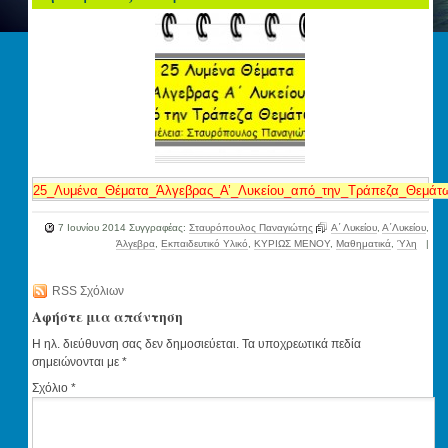
25_Λυμένα_Θέματα_Άλγεβρας_A’_Λυκείου_από_την_Τράπεζα_Θεμάτ
7 Ιουνίου 2014
Συγγραφέας:
Σταυρόπουλος Παναγιώτης
Α΄ Λυκείου
,
Α΄Λυκείου
,
Άλγεβρα
,
Εκπαιδευτικό Υλικό
,
ΚΥΡΙΩΣ ΜΕΝΟΥ
,
Μαθηματικά
,
Ύλη
|
RSS Σχόλιων
Αφήστε μια απάντηση
Η ηλ. διεύθυνση σας δεν δημοσιεύεται.
Τα υποχρεωτικά πεδία
σημειώνονται με
*
Σχόλιο
*