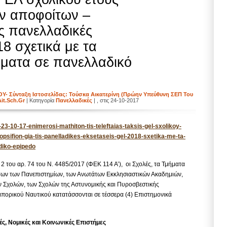
ων αποφοίτων –
ς πανελλαδικές
18 σχετικά με τα
ήματα σε πανελλαδικό
 Σύνταξη Ιστοσελίδας: Τούσκα Αικατερίνη (πρώην Υπεύθυνη ΣΕΠ Του
it.sch.gr
| Κατηγορία
Πανελλαδικές
| , στις 24-10-2017
3-10-17-enimerosi-mathiton-tis-teleftaias-taksis-gel-sxolikoy-
psifion-gia-tis-panelladikes-eksetaseis-gel-2018-sxetika-me-ta-
diko-epipedo
ι 2 του αρ. 74 του Ν. 4485/2017 (ΦΕΚ 114 Α’), οι Σχολές, τα Τμήματα
άτων των Πανεπιστημίων, των Ανωτάτων Εκκλησιαστικών Ακαδημιών,
ικών Σχολών, των Σχολών της Αστυνομικής και Πυροσβεστικής
μπορικού Ναυτικού κατατάσσονται σε τέσσερα (4) Επιστημονικά
ς, Νομικές και Κοινωνικές Επιστήμες