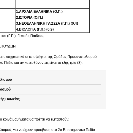
1.ΑΡΧΑΙΑ ΕΛΛΗΝΙΚΑ (Ο.Π.)
2.ΙΣΤΟΡΙΑ (Ο.Π.)
3.ΝΕΟΕΛΛΗΝΙΚΗ ΓΛΩΣΣΑ (Γ.Π.) (0,4)
4.ΒΙΟΛΟΓΙΑ (Γ.Π.) (0,9)
αι (Γ.Π.): Γενικής Παιδείας
Ν ΣΠΟΥΔΩΝ
νται υποχρεωτικά οι υποψήφιοι της Ομάδας Προσανατολισμού
Πεδίο και αν κατευθύνονται, είναι τα εξής τρία (3):
λισμού
λισμού
ής Παιδείας
α κοινά μαθήματα θα πρέπει να εξεταστούν:
ισμού, για να έχουν πρόσβαση στο 2ο Επιστημονικό Πεδίο