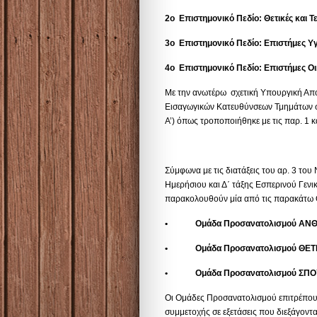
2ο Επιστημονικό Πεδίο: Θετικές και 
3ο Επιστημονικό Πεδίο: Επιστήμες Υγ
4ο Επιστημονικό Πεδίο: Επιστήμες Ο
Με την ανωτέρω σχετική Υπουργική Από
Εισαγωγικών Κατευθύνσεων Τμημάτων σ
Α’) όπως τροποποιήθηκε με τις παρ. 1 κ
Σύμφωνα με τις διατάξεις του αρ. 3 του
Ημερήσιου και Δ΄ τάξης Εσπερινού Γενικ
παρακολουθούν μία από τις παρακάτω
•
Ομάδα Προσανατολισμού ΑΝ
• Ομάδα Προσανατολισμού ΘΕΤ
• Ομάδα Προσανατολισμού ΣΠΟΥ
Οι Ομάδες Προσανατολισμού επιτρέπουν
συμμετοχής σε εξετάσεις που διεξάγοντα