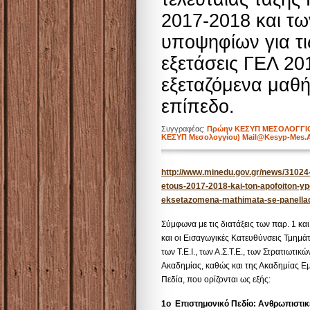
2017-2018 και τ
υποψηφίων για τι
εξετάσεις ΓΕΛ 20
εξεταζόμενα μαθ
επίπεδο.
Συγγραφέας:
Πρώην ΚΕΣΥΠ ΜΕΣΟΛΟΓΓΙΟΥ-
ΚΕΣΥΠ Μεσολογγίου) Mail@kesyp-Mes.a
http://www.minedu.gov.gr/news/31024-2
etous-2017-2018-kai-ton-apofoiton-ypo
eksetazomena-mathimata-se-panella
Σύμφωνα με τις διατάξεις των παρ. 1 κα
και οι Εισαγωγικές Κατευθύνσεις Τμημ
των Τ.Ε.Ι., των Α.Σ.Τ.Ε., των Στρατιωτ
Ακαδημίας, καθώς και της Ακαδημίας Ε
Πεδία, που ορίζονται ως εξής:
1ο Επιστημονικό Πεδίο: Ανθρωπιστικέ