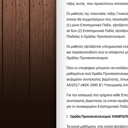
τάξης αυτής που προκύπτουν αποκλεισ
Οι μαθητές της τελευταίας τάξης Γενικο
οποίοι θα συμμετάσχουν στις πανελλαδικ
(1) μόνο Επιστημονικό Πεδίο, εξετάζοντ
σε δύο (2) Επιστημονικά Πεδία, εξετάζον
Παιδείας ή Ομάδας Προσανατολισμού.
Οι μαθητές εξετάζονται υποχρεωτικά σ
και παρακολουθούν ενώ οι απόφοιτοι μ
Ομάδας Προσανατολισμού.
Όλοι οι υποψήφιοι μπορούν να επιλέξο
μαθημάτων ανά Ομάδα Προσανατολισμο
αυξημένοι συντελεστές βαρύτητας, όπως
Α5/2017 (ΦΕΚ 2995 B’) Υπουργικής Α
Για την εισαγωγή στα τμήματα κάθε Επισ
συντελεστές βαρύτητας τα οποία προβ
για το συγκεκριμένο Επιστημονικό Πεδίο
Ι.
Ομάδα Προσανατολισμού ΑΝΘΡΩΠ
Τα κοινά μαθήματα, στα οποία εξετάζο