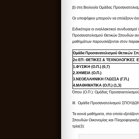
β) στη Βιολογία Ομάδας Προσανατολισμ
Οι υποψήφιοι μπορούν να επιλέξουν ένα
Ειδικότερα οι εναλλακτικοί συνδυασμο
Προσανατολισμού Θετικών Σπουδών ανά 
μαθημάτων παρουσιάζονται στον παρακ
Ομάδα Προσανατολισμού Θετικών Σ
2ο ΕΠ: ΘΕΤΙΚΕΣ & ΤΕΧΝΟΛΟΓΙΚΕΣ 
1.ΦΥΣΙΚΗ (Ο.Π.) (0,7)
2.ΧΗΜΕΙΑ (Ο.Π.)
3.ΝΕΟΕΛΛΗΝΙΚΗ ΓΛΩΣΣΑ (Γ.Π.)
4.ΜΑΘΗΜΑΤΙΚΑ (Ο.Π.) (1,3)
Όπου (Ο.Π.): Ομάδας Προσανατολισμού κ
III. Ομάδα Προσανατολισμού ΣΠΟΥ
Τα κοινά μαθήματα, στα οποία εξετάζο
Σπουδών Οικονομίας και Πληροφορικής, 
τρία(3):