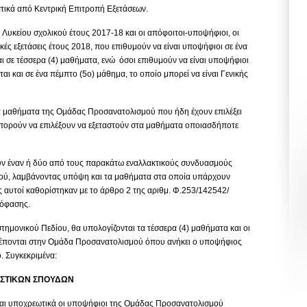
τικά από Κεντρική Επιτροπή Εξετάσεων.
ύ Λυκείου σχολικού έτους 2017-18 και οι απόφοιτοι-υποψήφιοι, οι
ές εξετάσεις έτους 2018, που επιθυμούν να είναι υποψήφιοι σε ένα
αι σε τέσσερα (4) μαθήματα, ενώ όσοι επιθυμούν να είναι υποψήφιοι
ται και σε ένα πέμπτο (5ο) μάθημα, το οποίο μπορεί να είναι Γενικής
τα μαθήματα της Ομάδας Προσανατολισμού που ήδη έχουν επιλέξει
πορούν να επιλέξουν να εξεταστούν στα μαθήματα οποιασδήποτε
υν έναν ή δύο από τους παρακάτω εναλλακτικούς συνδυασμούς
ύ, λαμβάνοντας υπόψη και τα μαθήματα στα οποία υπάρχουν
 αυτοί καθορίστηκαν με το άρθρο 2 της αριθμ. Φ.253/142542/
πόφασης.
τημονικού Πεδίου, θα υπολογίζονται τα τέσσερα (4) μαθήματα και οι
λέπονται στην Ομάδα Προσανατολισμού όπου ανήκει ο υποψήφιος
. Συγκεκριμένα:
ΙΣΤΙΚΩΝ ΣΠΟΥΔΩΝ
νται υποχρεωτικά οι υποψήφιοι της Ομάδας Προσανατολισμού