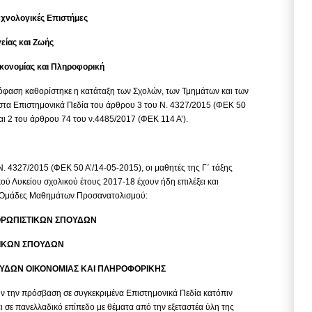
Τεχνολογικές Επιστήμες
είας και Ζωής
ικονομίας και Πληροφορική
φαση καθορίστηκε η κατάταξη των Σχολών, των Τμημάτων και των
τα Επιστημονικά Πεδία του άρθρου 3 του Ν. 4327/2015 (ΦΕΚ 50
αι 2 του άρθρου 74 του ν.4485/2017 (ΦΕΚ 114 Α’).
 Ν. 4327/2015 (ΦΕΚ 50 Α’/14-05-2015), οι μαθητές της Γ΄ τάξης
ού Λυκείου σχολικού έτους 2017-18 έχουν ήδη επιλέξει και
 Ομάδες Μαθημάτων Προσανατολισμού:
ΘΡΩΠΙΣΤΙΚΩΝ ΣΠΟΥΔΩΝ
ΙΚΩΝ ΣΠΟΥΔΩΝ
ΔΩΝ ΟΙΚΟΝΟΜΙΑΣ ΚΑΙ ΠΛΗΡΟΦΟΡΙΚΗΣ
 την πρόσβαση σε συγκεκριμένα Επιστημονικά Πεδία κατόπιν
ι σε πανελλαδικό επίπεδο με θέματα από την εξεταστέα ύλη της