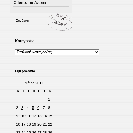
Ο Τοίχος της Αγάπης
Σύνδεση
Κατηγορίες
Κατηγορίες
Ημερολόγιο
Μάιος 2011
Δ
Τ
Τ
Π
Π
Σ
Κ
1
2
3
4
5
6
7
8
9
10
11
12
13
14
15
16
17
18
19
20
21
22
23
24
25
26
27
28
29