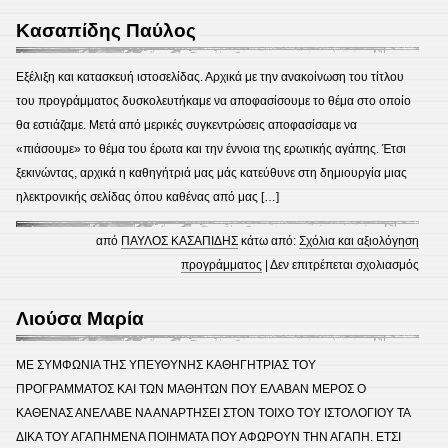
Μαλβ
Κασαπίδης Παύλος
Εξέλιξη και κατασκευή ιστοσελίδας. Αρχικά με την ανακοίνωση του τίτλου
του προγράμματος δυσκολευτήκαμε να αποφασίσουμε το θέμα στο οποίο
θα εστιάζαμε. Μετά από μερικές συγκεντρώσεις αποφασίσαμε να
«πιάσουμε» το θέμα του έρωτα και την έννοια της ερωτικής αγάπης. Έτσι
ξεκινώντας, αρχικά η καθηγήτριά μας μάς κατεύθυνε στη δημιουργία μιας
ηλεκτρονικής σελίδας όπου καθένας από μας […]
από
ΠΑΥΛΟΣ ΚΑΣΑΠΙΔΗΣ
κάτω από:
Σχόλια και αξιολόγηση
στο
προγράμματος
|
Δεν επιτρέπεται σχολιασμός
Κασα
Παύλ
Λιούσα Μαρία
ΜΕ ΣΥΜΦΩΝΙΑ ΤΗΣ ΥΠΕΥΘΥΝΗΣ ΚΑΘΗΓΗΤΡΙΑΣ ΤΟΥ
ΠΡΟΓΡΑΜΜΑΤΟΣ ΚΑΙ ΤΩΝ ΜΑΘΗΤΩΝ ΠΟΥ ΕΛΑΒΑΝ ΜΕΡΟΣ Ο
ΚΑΘΕΝΑΣ ΑΝΕΛΑΒΕ ΝΑ ΑΝΑΡΤΗΣΕΙ ΣΤΟΝ ΤΟΙΧΟ ΤΟΥ ΙΣΤΟΛΟΓΙΟΥ ΤΑ
ΔΙΚΑ ΤΟΥ ΑΓΑΠΗΜΕΝΑ ΠΟΙΗΜΑΤΑ ΠΟΥ ΑΦΩΡΟΥΝ ΤΗΝ ΑΓΑΠΗ. ΕΤΣΙ