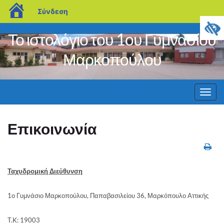
blogs.sch.gr
Σύνδεση
Το ιστολόγιο του 1ου Γυμνασίου
Μαρκοπούλου
Εναλ
πλοή
Επικοινωνία
Ταχυδρομική Διεύθυνση
1ο Γυμνάσιο Μαρκοπούλου, Παπαβασιλείου 36, Μαρκόπουλο Αττικής
T.K: 19003