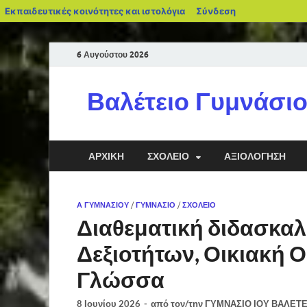
Εκπαιδευτικές κοινότητες και ιστολόγια
Σύνδεση
6 Αυγούστου 2026
Βαλέτειο Γυμνάσιο
ΑΡΧΙΚΉ
ΣΧΟΛΕΊΟ
ΑΞΙΟΛΌΓΗΣΗ
Α ΓΥΜΝΑΣΊΟΥ
/
ΓΥΜΝΆΣΙΟ
/
ΣΧΟΛΕΊΟ
Διαθεματική διδασκαλ
Δεξιοτήτων, Οικιακή Ο
Γλώσσα
8 Ιουνίου 2026
-
από τον/την
ΓΥΜΝΑΣΙΟ ΙΟΥ ΒΑΛΕΤΕ