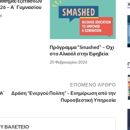
μάθημα) εξετάσεων
026 – Α΄ Γυμνασίου
26
Πρόγραμμα “Smashed” – Όχι
στο Αλκοόλ στην Εφηβεία
20 Φεβρουαρίου 2026
ΕΠΌΜΕΝΟ ΆΡΘΡΟ
Α΄
Δράση “Ενεργού Πολίτη” – Ενημέρωση από την
Πυροσβεστική Υπηρεσία
ΙΟΥ ΒΑΛΕΤΕΙΟ