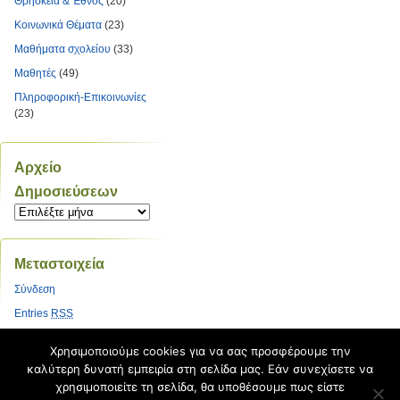
Θρησκεία & Έθνος
(20)
Κοινωνικά Θέματα
(23)
Μαθήματα σχολείου
(33)
Μαθητές
(49)
Πληροφορική-Επικοινωνίες
(23)
Αρχείο
Δημοσιεύσεων
Αρχείο
Δημοσιεύσεων
Μεταστοιχεία
Σύνδεση
Entries
RSS
Comments
RSS
Χρησιμοποιούμε cookies για να σας προσφέρουμε την
Εκπαιδευτικές Κοινότητες &
καλύτερη δυνατή εμπειρία στη σελίδα μας. Εάν συνεχίσετε να
Ιστολόγια ΠΣΔ
χρησιμοποιείτε τη σελίδα, θα υποθέσουμε πως είστε