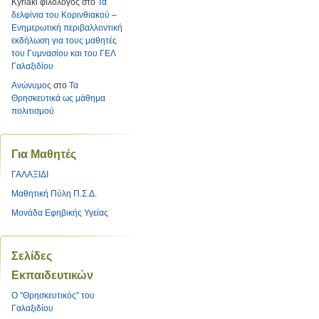
Kyriaki φιλόλογος
στο
Τα
δελφίνια του Κορινθιακού –
Ενημερωτική περιβαλλοντική
εκδήλωση για τους μαθητές
του Γυμνασίου και του ΓΕΛ
Γαλαξιδίου
Ανώνυμος
στο
Τα
Θρησκευτικά ως μάθημα
πολιτισμού
Για Μαθητές
ΓΑΛΑΞΙΔΙ
Μαθητική Πύλη Π.Σ.Δ.
Μονάδα Εφηβικής Υγείας
Σελίδες
Εκπαιδευτικών
O "Θρησκευτικός" του
Γαλαξιδίου