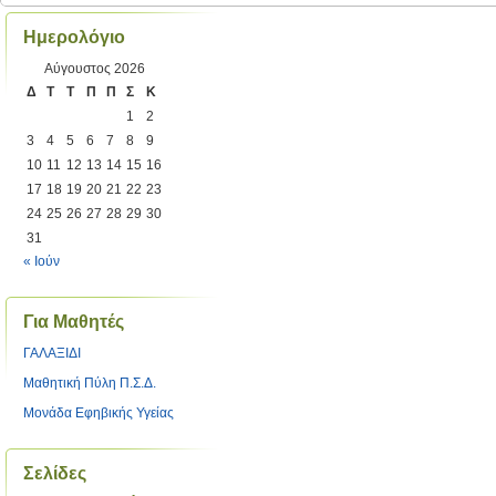
Ημερολόγιο
Αύγουστος 2026
Δ
Τ
Τ
Π
Π
Σ
Κ
1
2
3
4
5
6
7
8
9
10
11
12
13
14
15
16
17
18
19
20
21
22
23
24
25
26
27
28
29
30
31
« Ιούν
Για Μαθητές
ΓΑΛΑΞΙΔΙ
Μαθητική Πύλη Π.Σ.Δ.
Μονάδα Εφηβικής Υγείας
Σελίδες