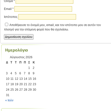
Όνομα
*
Email
*
Ιστότοπος
Αποθήκευσε το όνομά μου, email, και τον ιστότοπο μου σε αυτόν τον
πλοηγό για την επόμενη φορά που θα σχολιάσω.
Ημερολόγιο
Αύγουστος 2026
Δ
Τ
Τ
Π
Π
Σ
Κ
1
2
3
4
5
6
7
8
9
10
11
12
13
14
15
16
17
18
19
20
21
22
23
24
25
26
27
28
29
30
31
« Ιούν