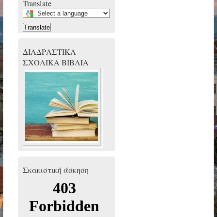
Translate
Select
a
Translate
language
to
translate
ΔΙΑΔΡΑΣΤΙΚΑ
this
ΣΧΟΛΙΚΑ ΒΙΒΛΙΑ
page
Σκακιστική άσκηση