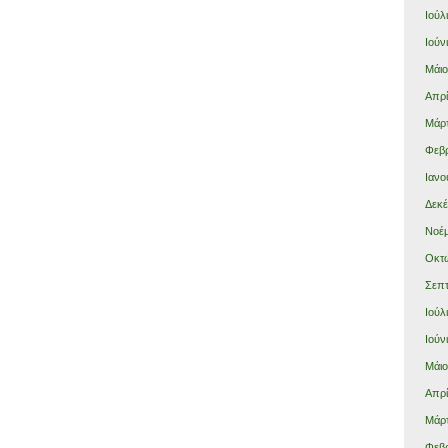
Ιούλ
Ιούν
Μάιο
Απρί
Μάρτ
Φεβρ
Ιανο
Δεκέ
Νοέμ
Οκτώ
Σεπτ
Ιούλ
Ιούν
Μάιο
Απρί
Μάρτ
Φεβρ