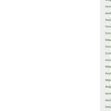
Ιανο
Δεκέ
Νοέμ
Οκτώ
Σεπτ
Μάιο
Οκτώ
Σεπτ
Ιούν
Μάιο
Απρί
Μάρτ
Φεβρ
Ιανο
Δεκέ
Νοέμ