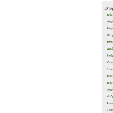
Ιστο
Ιούν
Απρί
Μάρτ
Φεβρ
Ιανο
Δεκέ
Νοέμ
Οκτώ
Σεπτ
Ιούλ
Ιούν
Απρί
Φεβρ
Ιανο
Σεπτ