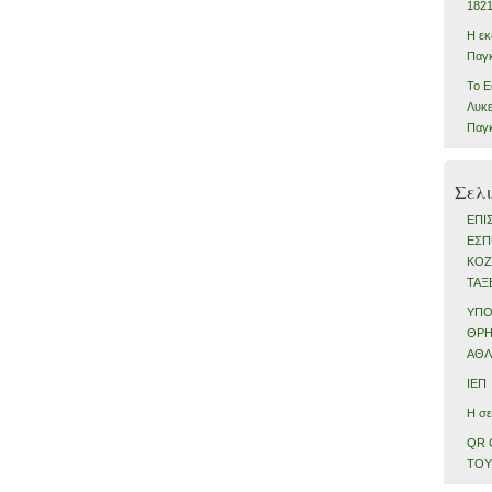
182
Η εκ
Παγκ
Το Ε
Λυκε
Παγκ
Σελι
ΕΠΙ
ΕΣΠ
ΚΟΖ
ΤΑΞ
ΥΠΟ
ΘΡΗ
ΑΘΛ
ΙΕΠ
Η σε
QR 
ΤΟΥ