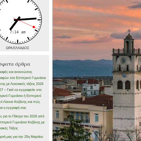
ΩΡΑ ΕΛΛΑΔΟΣ
σφατα άρθρα
αφές και ανανεώσεις
αφών στο Εσπερινό Γυμνάσιο
νης με Λυκειακές τάξεις 2026
27 – Γιατί να εγγραφείτε στο
ρινό Γυμνάσιο ή Εσπερινό
κό Λύκειο Κοζάνης και πώς
ται η εγγραφή σας
ς για το Πάσχα του 2026 από
σπερινό Γυμνάσιο Κοζάνης με
ιακές Τάξεις
ορτή μας για την 25η Μαρτίου