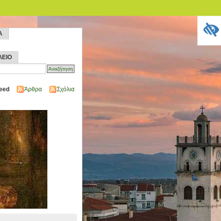
Α
ΛΕΙΟ
eed
Άρθρα
Σχόλια