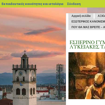
blogs.sch.gr
Εκπαιδευτικές κοινότητες και ιστολόγια
Σύνδεση
Αρχική σελίδα
ΑΞΙ
ΕΣΩΤΕΡΙΚΟΣ ΚΑΝΟΝΙΣ
ΠΟΥ ΘΑ ΜΑΣ ΒΡΕΙΤΕ – Α
ΕΣΠΕΡΙΝΟ ΓΥ
ΛΥΚΕΙΑΚΕΣ Τ