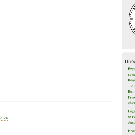
Πρό
Εγγρ
εγγρ
Κοζά
– 20
Εσπε
Γενι
γίνε
Ευχέ
το Ε
 2024
Λυκε
Η γι