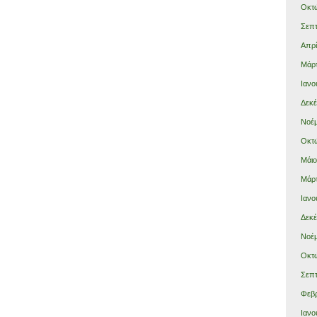
Οκτώ
Σεπτ
Απρί
Μάρτ
Ιανο
Δεκέ
Νοέμ
Οκτώ
Μάιο
Μάρτ
Ιανο
Δεκέ
Νοέμ
Οκτώ
Σεπτ
Φεβρ
Ιανο