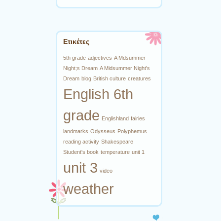
Ετικέτες
5th grade
adjectives
A Mdsummer
Night;s Dream
A Midsummer Night's
Dream
blog
British culture
creatures
English 6th
grade
Englishland
fairies
landmarks
Odysseus
Polyphemus
reading activity
Shakespeare
Student's book
temperature
unit 1
unit 3
video
weather