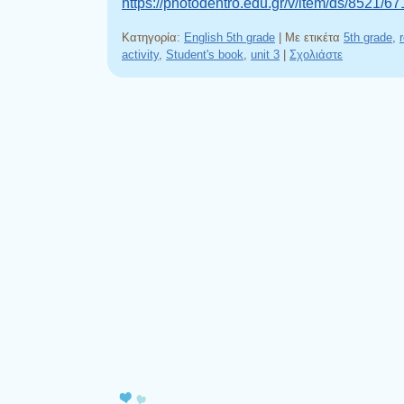
https://photodentro.edu.gr/v/item/ds/8521/67
Κατηγορία:
English 5th grade
|
Με ετικέτα
5th grade
,
activity
,
Student's book
,
unit 3
|
Σχολιάστε
Πλοήγηση άρθρων