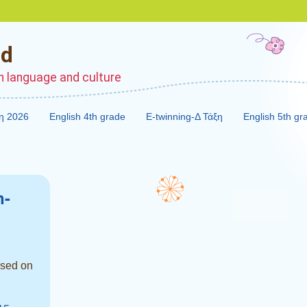
nd
sh language and culture
η 2026
English 4th grade
E-twinning-Δ Τάξη
English 5th gr
n-
ased on