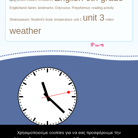
Englishland
fairies
landmarks
Odysseus
Polyphemus
reading activity
unit 3
Shakespeare
Student's book
temperature
unit 1
video
weather
Χρησιμοποιούμε cookies για να σας προσφέρουμε την