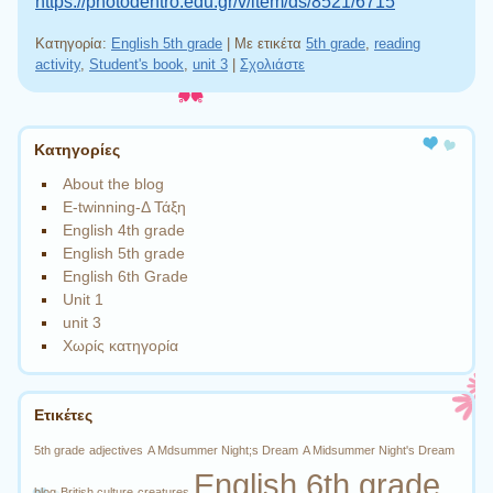
https://photodentro.edu.gr/v/item/ds/8521/6715
Κατηγορία:
English 5th grade
|
Με ετικέτα
5th grade
,
reading
activity
,
Student's book
,
unit 3
|
Σχολιάστε
Πλοήγηση άρθρων
Kατηγορίες
About the blog
E-twinning-Δ Τάξη
English 4th grade
English 5th grade
English 6th Grade
Unit 1
unit 3
Χωρίς κατηγορία
Ετικέτες
5th grade
adjectives
A Mdsummer Night;s Dream
A Midsummer Night's Dream
English 6th grade
blog
British culture
creatures