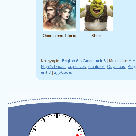
Oberon and Titania
Shrek
Κατηγορία:
English 6th Grade
,
unit 3
|
Με ετικέτα
A M
Night's Dream
,
adjectives
,
creatures
,
Odysseus
,
Pol
unit 3
|
Σχολιάστε
Πλοήγηση άρθρων