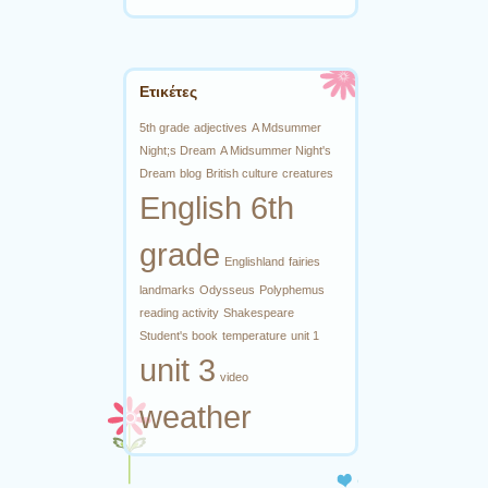
Ετικέτες
5th grade
adjectives
A Mdsummer
Night;s Dream
A Midsummer Night's
Dream
blog
British culture
creatures
English 6th
grade
Englishland
fairies
landmarks
Odysseus
Polyphemus
reading activity
Shakespeare
Student's book
temperature
unit 1
unit 3
video
weather