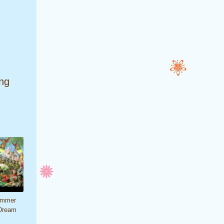
ing
ummer
 Dream