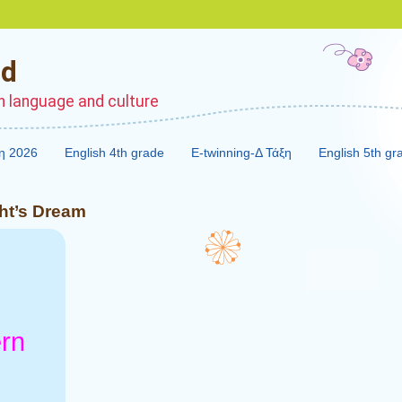
nd
sh language and culture
η 2026
English 4th grade
E-twinning-Δ Τάξη
English 5th gr
ht’s Dream
rn