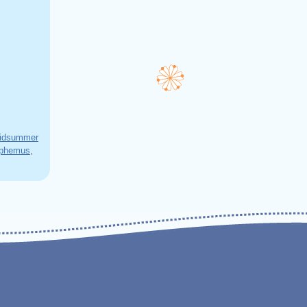
idsummer
yphemus
,