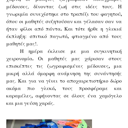
μέδουσες
, δίνοντας
ζωή
στις ιδέες τους.
Η
,
γνωριμία συνεχίστηκε στο
τραπέζι του φαγητού
όπου οι μαθητές συζητούσαν και
γέλασαν σαν να
.
ήταν φίλοι από πάντα
Και τότε ήρθε η
γλυκιά
,
έκπληξη
:
σπιτικό παγωτό
φτιαγμένο από τους
μαθητές μας!.
Η ημέρα έκλεισε με μια
συγκινητική
.
χειρονομία
Οι μαθητές μας
χάρισαν στους
,
επισκέπτες τις ζωγραφισμένες μέδουσες
μια
μικρή αλλά όμορφη ανάμνηση
της συνάντησής
μας. Και για να γίνει το αποχαιρετιστήριο δώρο
,
ακόμα πιο γλυκό
τους προσφέραμε και
,
καραμέλες
αφήνοντας σε όλους ένα
χαμόγελο
και μια γεύση χαράς
.