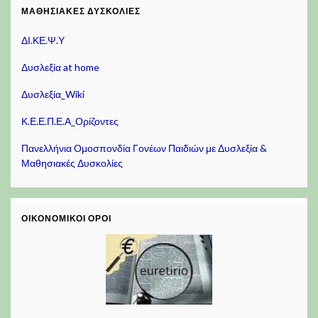
ΜΑΘΗΣΙΑΚΈΣ ΔΥΣΚΟΛΊΕΣ
ΔΙ.ΚΕ.Ψ.Υ
Δυσλεξία at home
Δυσλεξία_Wiki
Κ.Ε.Ε.Π.Ε.Α_Ορίζοντες
Πανελλήνια Ομοσπονδία Γονέων Παιδιών με Δυσλεξία &
Μαθησιακές Δυσκολίες
ΟΙΚΟΝΟΜΙΚΟΊ ΌΡΟΙ