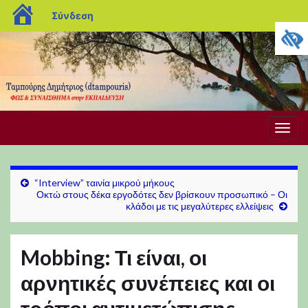
blogs.sch.gr
Σύνδεση
Εναλ
πλοή
“Interview” ταινία μικρού μήκους
Οκτώ στους δέκα εργοδότες δεν βρίσκουν προσωπικό – Οι
κλάδοι με τις μεγαλύτερες ελλείψεις
Mobbing: Τι είναι, οι
αρνητικές συνέπειες και οι
τρόποι αντιμετώπισης