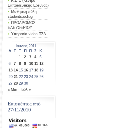
Κ.Ε.Ε (Κέντρο
Εκπαιδευτικής Έρευνας)
Μαθητική πύλη
students.sch.gr
ΠΡΟΔΡΟΜΟΣ
ΕΛΕΥΘΕΡΙΟΥ
Υπηρεσία video ΠΣΔ
Ιούνιος 2011
Δ
Τ
Τ
Π
Π
Σ
Κ
1
2
3
4
5
6
7
8
9
10
11
12
13
14
15
16
17
18
19
20
21
22
23
24
25
26
27
28
29
30
« Μάι
Ιούλ »
Επισκέπτες από
27/11/2010