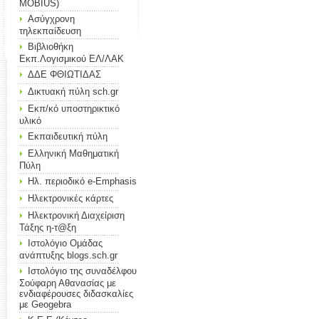
MOBIUS)
Ασύγχρονη
τηλεκπαίδευση
Βιβλιοθήκη
Εκπ.Λογισμικού ΕΛ/ΛΑΚ
ΔΔΕ ΦΘΙΩΤΙΔΑΣ
Δικτυακή πύλη sch.gr
Εκπ/κό υποστηρικτικό
υλικό
Εκπαιδευτική πύλη
Ελληνική Μαθηματική
Πύλη
Ηλ. περιοδικό e-Emphasis
Ηλεκτρονικές κάρτες
Ηλεκτρονική Διαχείριση
Τάξης η-τ@ξη
Ιστολόγιο Ομάδας
ανάπτυξης blogs.sch.gr
Ιστολόγιο της συναδέλφου
Σούφαρη Αθανασίας με
ενδιαφέρουσες διδασκαλίες
με Geogebra