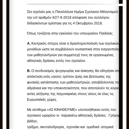
Στο σχολείο μας η Πανελλήνια Ημέρα Σχολικού Αθλητισμού με
την υπ΄αριθμόν 4/27-9-2018 απόφαση του συλλόγου
διδασκόντων ορίστηκε για τις 4 Οκτωβρίου 2018.
Όπως τονίζεται στην εγκύκλιο του υπουργείου Παιδείας:
Α.
Κεντρικός στόχος είναι η δραστηριοποίηση των σχολικών
μονάδων ώστε να συμβάλλουν ουσιαστικά στην ενεργοποίηση
των μαθητών/τριών για συμμετοχή τους σε οργανωμένες
αθλητικές δράσεις εντός του σχολείου.
Β.
Ο συνδυασμός ψυχαγωγίας και άσκησης θα οδηγήσει στην
απόκτηση ενός υγιούς τρόπου ζωής και βελτίωσης της
φυσικής κατάστασης των μαθητών/τριών, αποβάλλοντας την
αδράνεια και την υποκινητικότητα, που αποτελούν τις κύριες
αιτίες αύξησης της παχυσαρκίας στους νέους σε όλες τις
Ευρωπαϊκές χώρες.
Με σύνθημα «ΑΣ ΚΙΝΗΘΟΥΜΕ» υλοποιήθηκαν εντός του
σχολικού ωραρίου οι παρακάτω αθλητικές δράσεις : Γρήγορο
βάδην,
τρέξιμο, σκυταλοδρομία, σχοινάκι και ομαδικά -ατομικά