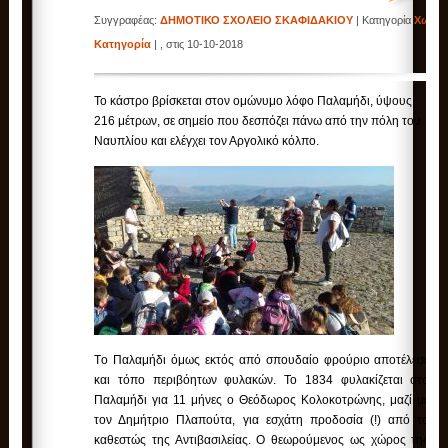
Συγγραφέας:
ΔΗΜΟΤΙΚΟ ΣΧΟΛΕΙΟ ΣΚΑΦΙΔΑΚΙΟΥ
| Κατηγορία
Χωρίς
Κατηγορία
| , στις 10-10-2018
Το κάστρο βρίσκεται στον ομώνυμο λόφο Παλαμήδι, ύψους
216 μέτρων, σε σημείο που δεσπόζει πάνω από την πόλη του
Ναυπλίου και ελέγχει τον Αργολικό κόλπο.
Tο Παλαμήδι όμως εκτός από σπουδαίο φρούριο αποτέλεσε
και τόπο περιβόητων φυλακών. Το 1834 φυλακίζεται στο
Παλαμήδι για 11 μήνες ο Θεόδωρος Κολοκοτρώνης, μαζί με
τον Δημήτριο Πλαπούτα, για εσχάτη προδοσία (!) από το
καθεστώς της Αντιβασιλείας. Ο θεωρούμενος ως χώρος της