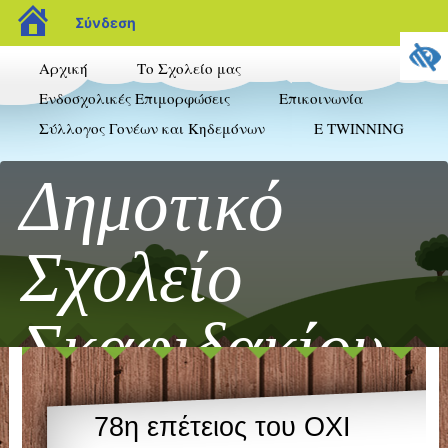
blogs.sch.gr
Σύνδεση
Αρχική
Το Σχολείο μας
Ενδοσχολικές Επιμορφώσεις
Επικοινωνία
Σύλλογος Γονέων και Κηδεμόνων
E TWINNING
Δημοτικό
Σχολείο
Σκαφιδακίου
Τα νέα μας στο διαδίκτυο
78η επέτειος του ΟΧΙ