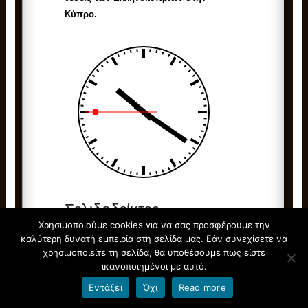
Κύπρο.
Σελιδοδείκτες
Χρησιμοποιούμε cookies για να σας προσφέρουμε την
διαδραστικά σχολικά βιβλία
καλύτερη δυνατή εμπειρία στη σελίδα μας. Εάν συνεχίσετε να
χρησιμοποιείτε τη σελίδα, θα υποθέσουμε πως είστε
Ελπίδα Ζωής
ικανοποιημένοι με αυτό.
Εντάξει
Όχι
Read more
Φωτόδεντρο