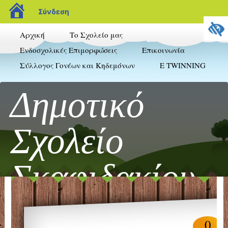
blogs.sch.gr
Σύνδεση
Αρχική
Το Σχολείο μας
Ενδοσχολικές Επιμορφώσεις
Επικοινωνία
Σύλλογος Γονέων και Κηδεμόνων
E TWINNING
Δημοτικό
Σχολείο
Σκαφιδακίου
Τα νέα μας στο διαδίκτυο
0