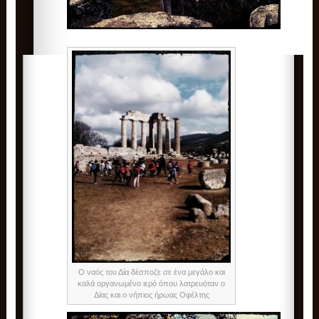
Ο ναός του Δία δέσποζε σε ένα μεγάλο και
καλά οργανωμένο ιερό όπου λατρευόταν ο
Δίας και ο νήπιος ήρωας Οφέλτης