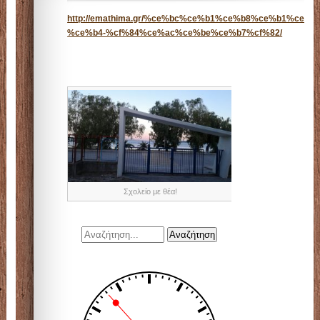
http://emathima.gr/%ce%bc%ce%b1%ce%b8%ce%b1%ce
%ce%b4-%cf%84%ce%ac%ce%be%ce%b7%cf%82/
Σχολείο με θέα!