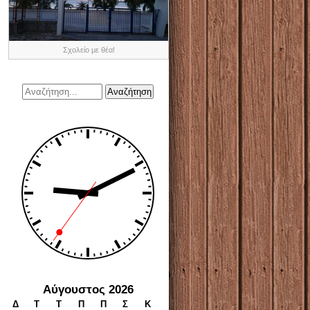
Σχολείο με θέα!
Αύγουστος 2026
Δ
Τ
Τ
Π
Π
Σ
Κ