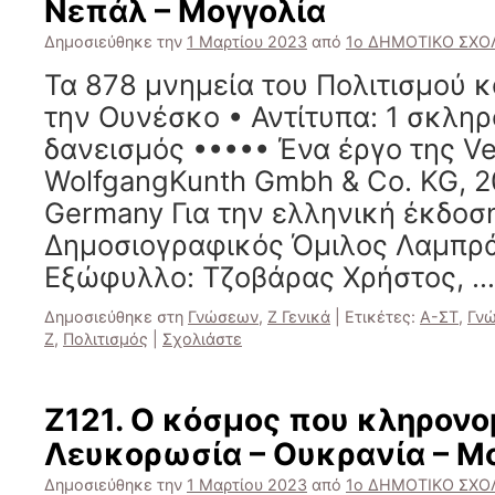
Νεπάλ – Μογγολία
Δημοσιεύθηκε την
1 Μαρτίου 2023
από
1ο ΔΗΜΟΤΙΚΟ ΣΧΟΛ
Τα 878 μνημεία του Πολιτισμού κ
την Ουνέσκο • Αντίτυπα: 1 σκλη
δανεισμός ••••• Ένα έργο της Ve
WolfgangKunth Gmbh & Co. KG, 2
Germany Για την ελληνική έκδοσ
Δημοσιογραφικός Όμιλος Λαμπρά
Εξώφυλλο: Τζοβάρας Χρήστος, 
Δημοσιεύθηκε στη
Γνώσεων
,
Ζ Γενικά
|
Ετικέτες:
Α-ΣΤ
,
Γν
Ζ
,
Πολιτισμός
|
Σχολιάστε
Ζ121. Ο κόσμος που κληρονο
Λευκορωσία – Ουκρανία – Μ
Δημοσιεύθηκε την
1 Μαρτίου 2023
από
1ο ΔΗΜΟΤΙΚΟ ΣΧΟΛ