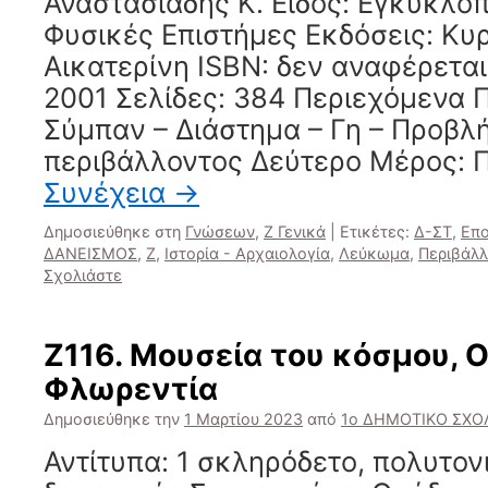
Αναστασιάδης Κ. Είδος: Εγκυκλο
Φυσικές Επιστήμες Εκδόσεις: Κυ
Αικατερίνη ISBN: δεν αναφέρεται
2001 Σελίδες: 384 Περιεχόμενα 
Σύμπαν – Διάστημα – Γη – Προβλ
περιβάλλοντος Δεύτερο Μέρος: 
Συνέχεια
→
Δημοσιεύθηκε στη
Γνώσεων
,
Ζ Γενικά
|
Ετικέτες:
Δ-ΣΤ
,
Επο
ΔΑΝΕΙΣΜΟΣ
,
Ζ
,
Ιστορία - Αρχαιολογία
,
Λεύκωμα
,
Περιβάλ
Σχολιάστε
Ζ116. Μουσεία του κόσμου, Ο
Φλωρεντία
Δημοσιεύθηκε την
1 Μαρτίου 2023
από
1ο ΔΗΜΟΤΙΚΟ ΣΧΟΛ
Αντίτυπα: 1 σκληρόδετο, πολυτο