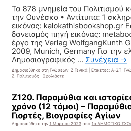
Τα 878 μνημεία του Πολιτισμού κ
την Ουνέσκο • Αντίτυπα: 1 σκλη
εικόνας: kalokathisbookshop.gr 
δανεισμός πηγή εικόνας: metabo
έργο της Verlag WolfgangKunth G
2009, Munich, Germany Για την ε
Δημοσιογραφικός …
Συνέχεια
→
Δημοσιεύθηκε στη
Γνώσεων
,
Ζ Γενικά
|
Ετικέτες:
Α-ΣΤ
,
Γν
Ζ
,
Πολιτισμός
|
Σχολιάστε
Ζ120. Παραμύθια και ιστορίες
χρόνο (12 τόμοι) – Παραμύθια
Γιορτές, Βιογραφίες Αγίων
Δημοσιεύθηκε την
1 Μαρτίου 2023
από
1ο ΔΗΜΟΤΙΚΟ ΣΧΟΛ