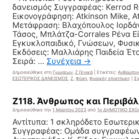
δανεισμός Συγγραφέας: Kerrod R
Εικονογράφηση: Atkinson Mike, A
Μετάφραση: Βλαχόπουλος Ιορδά
Τάσος, Μπλάτζα-Corrales Ρένα Εί
Εγκυκλοπαιδικό, Γνώσεων, Φυσικ
Εκδόσεις: Μαλλιάρης Παιδεία Έτ
Σειρά: …
Συνέχεια
→
Δημοσιεύθηκε στη
Γνώσεων
,
Ζ Γενικά
|
Ετικέτες:
Ανθρώπιν
ΕΣΩΤΕΡΙΚΟΣ ΔΑΝΕΙΣΜΟΣ
,
Ζ
,
Φύση
,
Φυσικές επιστήμες
|
Σχ
Ζ118. Άνθρωπος και Περιβά
Δημοσιεύθηκε την
1 Μαρτίου 2023
από
1ο ΔΗΜΟΤΙΚΟ ΣΧΟΛ
Αντίτυπα: 1 σκληρόδετο Εσωτερι
Συγγραφέας: Ομάδα συγγραφέων 