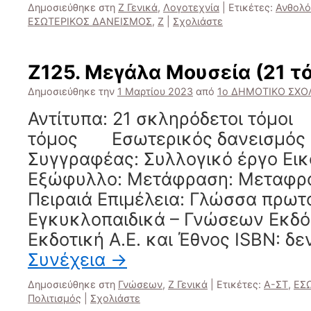
Δημοσιεύθηκε στη
Ζ Γενικά
,
Λογοτεχνία
|
Ετικέτες:
Ανθολό
ΕΣΩΤΕΡΙΚΟΣ ΔΑΝΕΙΣΜΟΣ
,
Ζ
|
Σχολιάστε
Ζ125. Μεγάλα Μουσεία (21 τό
Δημοσιεύθηκε την
1 Μαρτίου 2023
από
1ο ΔΗΜΟΤΙΚΟ ΣΧΟΛ
Αντίτυπα: 21 σκληρόδετοι τόμο
τόμος Εσωτερικός δανεισμός 
Συγγραφέας: Συλλογικό έργο Ει
Εξώφυλλο: Μετάφραση: Μεταφρα
Πειραιά Επιμέλεια: Γλώσσα πρωτό
Εγκυκλοπαιδικά – Γνώσεων Εκδό
Εκδοτική Α.Ε. και Έθνος ISBN: δ
Συνέχεια
→
Δημοσιεύθηκε στη
Γνώσεων
,
Ζ Γενικά
|
Ετικέτες:
Α-ΣΤ
,
ΕΣ
Πολιτισμός
|
Σχολιάστε