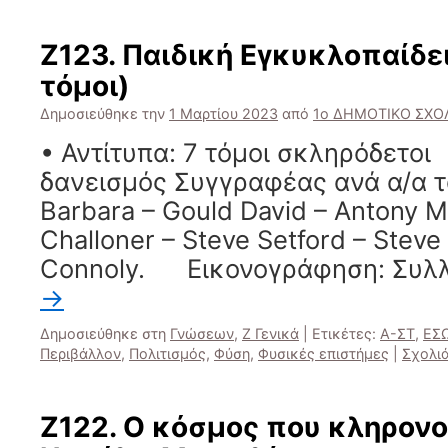
Ζ123. Παιδική Εγκυκλοπαίδει
τόμοι)
Δημοσιεύθηκε την
1 Μαρτίου 2023
από
1ο ΔΗΜΟΤΙΚΟ ΣΧΟΛ
• Αντίτυπα: 7 τόμοι σκληρόδ
δανεισμός Συγγραφέας ανά α/α τ
Barbara – Gould David – Antony 
Challoner – Steve Setford – Steve
Connoly. Εικονογράφηση: Συλ
→
Δημοσιεύθηκε στη
Γνώσεων
,
Ζ Γενικά
|
Ετικέτες:
Α-ΣΤ
,
ΕΣ
Περιβάλλον
,
Πολιτισμός
,
Φύση
,
Φυσικές επιστήμες
|
Σχολι
Ζ122. Ο κόσμος που κληρονο