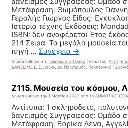
δανεισμός Συγγραφέας: Ομάδα 
Μετάφραση: Θωμόπουλος Γιάννης
Γεραλής Γιώργος Είδος: Εγκυκλο
Ιστορία τέχνης Εκδόσεις: Mondad
ISBN: δεν αναφέρεται Έτος έκδο
214 Σειρά: Τα μεγάλα μουσεία το
πηγή …
Συνέχεια
→
Δημοσιεύθηκε στη
Γνώσεων
,
Ζ Γενικά
|
Ετικέτες:
Α-ΣΤ
,
Επο
ΔΑΝΕΙΣΜΟΣ
,
Ζ
,
Λεύκωμα
,
Πολιτισμός
,
Πολυτονικό
|
Σχολι
Ζ115. Μουσεία του κόσμου, Λ
Δημοσιεύθηκε την
1 Μαρτίου 2023
από
1ο ΔΗΜΟΤΙΚΟ ΣΧΟΛ
Αντίτυπα: 1 σκληρόδετο, πολυτο
δανεισμός Συγγραφέας: Ομάδα 
Μετάφραση: Βαρίκα Λένα, Αγγελίδ