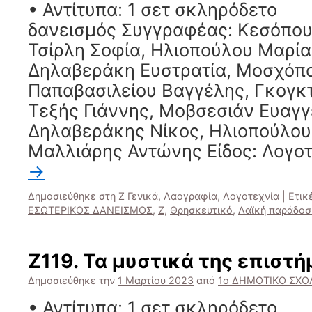
• Αντίτυπα: 1 σετ σκληρόδετ
δανεισμός Συγγραφέας: Κεσόπουλ
Τσίρλη Σοφία, Ηλιοπούλου Μαρία
Δηλαβεράκη Ευστρατία, Μοσχόπο
Παπαβασιλείου Βαγγέλης, Γκογκτ
Τεξής Γιάννης, Μοβσεσιάν Ευαγγε
Δηλαβεράκης Νίκος, Ηλιοπούλου
Μαλλιάρης Αντώνης Είδος: Λογο
→
Δημοσιεύθηκε στη
Ζ Γενικά
,
Λαογραφία
,
Λογοτεχνία
|
Ετικ
ΕΣΩΤΕΡΙΚΟΣ ΔΑΝΕΙΣΜΟΣ
,
Ζ
,
Θρησκευτικό
,
Λαϊκή παράδοσ
Ζ119. Τα μυστικά της επιστήμ
Δημοσιεύθηκε την
1 Μαρτίου 2023
από
1ο ΔΗΜΟΤΙΚΟ ΣΧΟΛ
• Αντίτυπα: 1 σετ σκληρόδετ