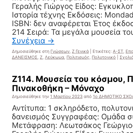
Γεραλής Γιώργος Είδος: Εγκυκλο
Ιστορία τέχνης Εκδόσεις: Mondad
ISBN: δεν αναφέρεται Έτος έκδο
214 Σειρά: Τα μεγάλα μουσεία τ
Συνέχεια
→
Δημοσιεύθηκε στη
Γνώσεων
,
Ζ Γενικά
|
Ετικέτες:
Α-ΣΤ
,
Επο
ΔΑΝΕΙΣΜΟΣ
,
Ζ
,
Λεύκωμα
,
Πολιτισμός
,
Πολυτονικό
|
Σχολι
Ζ114. Μουσεία του κόσμου, 
Πινακοθήκη – Μόναχο
Δημοσιεύθηκε την
1 Μαρτίου 2023
από
1ο ΔΗΜΟΤΙΚΟ ΣΧΟΛ
Αντίτυπα: 1 σκληρόδετο, πολυτο
δανεισμός Συγγραφέας: Ομάδα 
Μετάφραση: Λεωτσάκος Γεώργιος