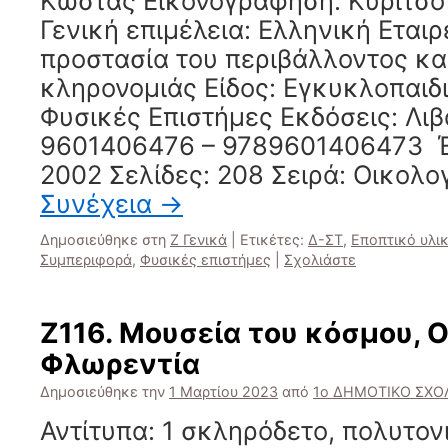
Κώστας Εικονογράφηση: Κυριτσό
Γενική επιμέλεια: Ελληνική Εταιρ
προστασία του περιβάλλοντος και
κληρονομιάς Είδος: Εγκυκλοπαιδ
Φυσικές Επιστήμες Εκδόσεις: Λιβ
9601406476 – 9789601406473 Έ
2002 Σελίδες: 208 Σειρά: Οικολο
Συνέχεια
→
Δημοσιεύθηκε στη
Ζ Γενικά
|
Ετικέτες:
Δ-ΣΤ
,
Εποπτικό υλι
Συμπεριφορά
,
Φυσικές επιστήμες
|
Σχολιάστε
Ζ116. Μουσεία του κόσμου, Ο
Φλωρεντία
Δημοσιεύθηκε την
1 Μαρτίου 2023
από
1ο ΔΗΜΟΤΙΚΟ ΣΧΟΛ
Αντίτυπα: 1 σκληρόδετο, πολυτο