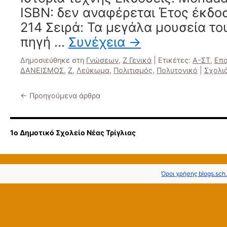
ISBN: δεν αναφέρεται Έτος έκδοσ
214 Σειρά: Τα μεγάλα μουσεία το
πηγή …
Συνέχεια
→
Δημοσιεύθηκε στη
Γνώσεων
,
Ζ Γενικά
|
Ετικέτες:
Α-ΣΤ
,
Επο
ΔΑΝΕΙΣΜΟΣ
,
Ζ
,
Λεύκωμα
,
Πολιτισμός
,
Πολυτονικό
|
Σχολι
←
Προηγούμενα άρθρα
1ο Δημοτικό Σχολείο Νέας Τρίγλιας
Όροι χρήσης blogs.sch.