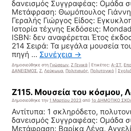
δανεισμός Συγγραφέας: Ομάδα 
Μετάφραση: Θωμόπουλος Γιάννης
Γεραλής Γιώργος Είδος: Εγκυκλο
Ιστορία τέχνης Εκδόσεις: Mondad
ISBN: δεν αναφέρεται Έτος έκδο
214 Σειρά: Τα μεγάλα μουσεία το
πηγή …
Συνέχεια
→
Δημοσιεύθηκε στη
Γνώσεων
,
Ζ Γενικά
|
Ετικέτες:
Α-ΣΤ
,
Επο
ΔΑΝΕΙΣΜΟΣ
,
Ζ
,
Λεύκωμα
,
Πολιτισμός
,
Πολυτονικό
|
Σχολι
Ζ115. Μουσεία του κόσμου, Λ
Δημοσιεύθηκε την
1 Μαρτίου 2023
από
1ο ΔΗΜΟΤΙΚΟ ΣΧΟΛ
Αντίτυπα: 1 σκληρόδετο, πολυτο
δανεισμός Συγγραφέας: Ομάδα 
Μετάφραση: Βαρίκα Λένα, Αγγελίδ