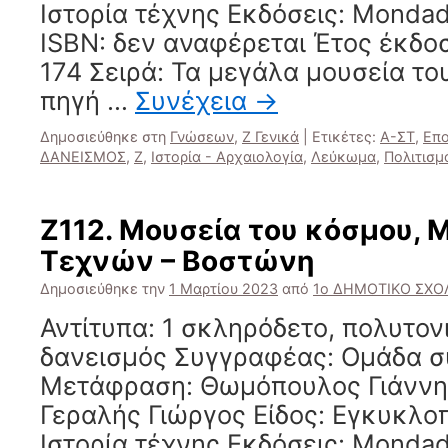
Ιστορία τέχνης Εκδόσεις: Mondad
ISBN: δεν αναφέρεται Έτος έκδοσ
174 Σειρά: Τα μεγάλα μουσεία το
πηγή …
Συνέχεια
→
Δημοσιεύθηκε στη
Γνώσεων
,
Ζ Γενικά
|
Ετικέτες:
Α-ΣΤ
,
Επο
ΔΑΝΕΙΣΜΟΣ
,
Ζ
,
Ιστορία - Αρχαιολογία
,
Λεύκωμα
,
Πολιτισμ
Ζ112. Μουσεία του κόσμου, 
Τεχνών – Βοστώνη
Δημοσιεύθηκε την
1 Μαρτίου 2023
από
1ο ΔΗΜΟΤΙΚΟ ΣΧΟΛ
Αντίτυπα: 1 σκληρόδετο, πολυτο
δανεισμός Συγγραφέας: Ομάδα 
Μετάφραση: Θωμόπουλος Γιάννης
Γεραλής Γιώργος Είδος: Εγκυκλο
Ιστορία τέχνης Εκδόσεις: Mondad