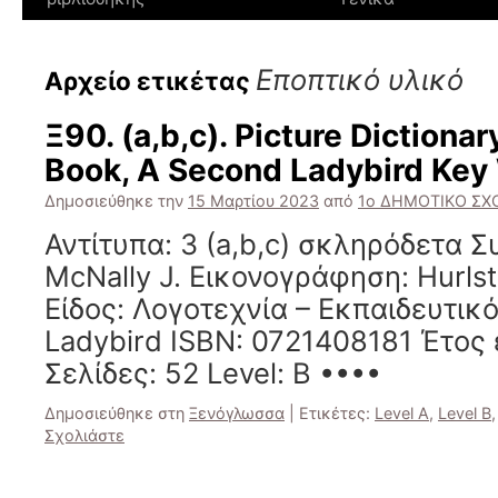
Εποπτικό υλικό
Αρχείο ετικέτας
Ξ90. (a,b,c). Picture Dictionar
Book, A Second Ladybird Key
Δημοσιεύθηκε την
15 Μαρτίου 2023
από
1ο ΔΗΜΟΤΙΚΟ ΣΧΟ
Αντίτυπα: 3 (a,b,c) σκληρόδετα 
McNally J. Εικονογράφηση: Hurlst
Είδος: Λογοτεχνία – Εκπαιδευτικό
Ladybird ISBN: 0721408181 Έτος 
Σελίδες: 52 Level: B ••••
Δημοσιεύθηκε στη
Ξενόγλωσσα
|
Ετικέτες:
Level A
,
Level B
Σχολιάστε