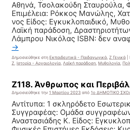
Αθηνά, Τσολακούδη Σταυρούλα, 
Επιμέλεια: Ρόκκος Μανώλης, Χα
νος Είδος: Εγκυκλοπαιδικό, Μυθολ
Λαϊκή παράδοση, Δραστηριοτήτων
Λάμπρου Νικόλας ISBN: δεν ανα
→
Δημοσιεύθηκε στη
Εκπαιδευτικά - Παιδαγωγικά
,
Ζ Γενικά
|
Ζ
,
Ιστορία - Αρχαιολογία
,
Λαϊκή παράδοση
,
Μυθολογία
,
Πολ
Ζ118. Άνθρωπος και Περιβά
Δημοσιεύθηκε την
1 Μαρτίου 2023
από
1ο ΔΗΜΟΤΙΚΟ ΣΧΟΛ
Αντίτυπα: 1 σκληρόδετο Εσωτερι
Συγγραφέας: Ομάδα συγγραφέων 
Αναστασιάδης Κ. Είδος: Εγκυκλο
Φυσικές Επιστήμες Εκδόσεις: Κυ