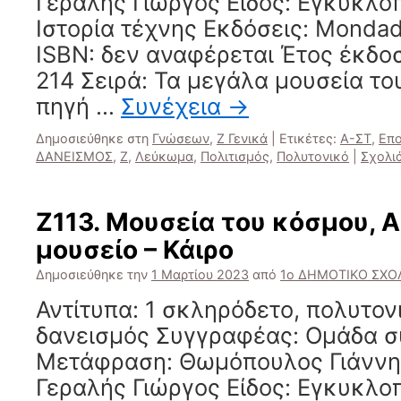
Γεραλής Γιώργος Είδος: Εγκυκλο
Ιστορία τέχνης Εκδόσεις: Mondad
ISBN: δεν αναφέρεται Έτος έκδο
214 Σειρά: Τα μεγάλα μουσεία το
πηγή …
Συνέχεια
→
Δημοσιεύθηκε στη
Γνώσεων
,
Ζ Γενικά
|
Ετικέτες:
Α-ΣΤ
,
Επο
ΔΑΝΕΙΣΜΟΣ
,
Ζ
,
Λεύκωμα
,
Πολιτισμός
,
Πολυτονικό
|
Σχολι
Ζ113. Μουσεία του κόσμου, 
μουσείο – Κάιρο
Δημοσιεύθηκε την
1 Μαρτίου 2023
από
1ο ΔΗΜΟΤΙΚΟ ΣΧΟΛ
Αντίτυπα: 1 σκληρόδετο, πολυτο
δανεισμός Συγγραφέας: Ομάδα 
Μετάφραση: Θωμόπουλος Γιάννης
Γεραλής Γιώργος Είδος: Εγκυκλο