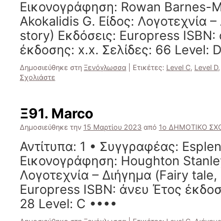
Εικονογράφηση: Rowan Barnes-M
Akokalidis G. Είδος: Λογοτεχνία – 
story) Εκδόσεις: Europress ISBN:
έκδοσης: x.x. Σελίδες: 66 Level: 
Δημοσιεύθηκε στη
Ξενόγλωσσα
|
Ετικέτες:
Level C
,
Level D
Σχολιάστε
Ξ91. Marco
Δημοσιεύθηκε την
15 Μαρτίου 2023
από
1ο ΔΗΜΟΤΙΚΟ ΣΧΟ
Αντίτυπα: 1 • Συγγραφέας: Esple
Εικονογράφηση: Houghton Stanley
Λογοτεχνία – Διήγημα (Fairy tale,
Europress ISBN: άνευ Έτος έκδοση
28 Level: C ••••