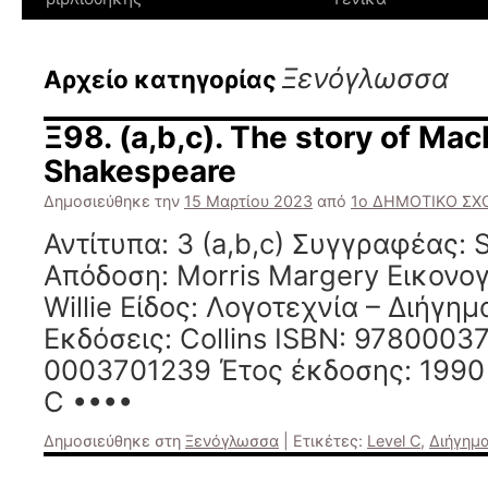
Ξενόγλωσσα
Αρχείο κατηγορίας
Ξ98. (a,b,c). The story of Ma
Shakespeare
Δημοσιεύθηκε την
15 Μαρτίου 2023
από
1ο ΔΗΜΟΤΙΚΟ ΣΧΟ
Αντίτυπα: 3 (a,b,c) Συγγραφέας: 
Απόδοση: Morris Margery Εικονο
Willie Είδος: Λογοτεχνία – Διήγημα 
Εκδόσεις: Collins ISBN: 9780003
0003701239 Έτος έκδοσης: 1990 Σ
C ••••
Δημοσιεύθηκε στη
Ξενόγλωσσα
|
Ετικέτες:
Level C
,
Διήγημ