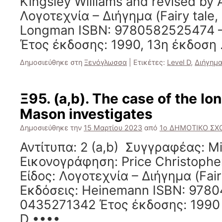
Kingsley Williams and revised by A
Λογοτεχνία – Διήγημα (Fairy tale,
Longman ISBN: 9780582525474 
Έτος έκδοσης: 1990, 13η έκδοση
Δημοσιεύθηκε στη
Ξενόγλωσσα
|
Ετικέτες:
Level D
,
Διήγημ
Ξ95. (a,b). The case of the lon
Mason investigates
Δημοσιεύθηκε την
15 Μαρτίου 2023
από
1ο ΔΗΜΟΤΙΚΟ ΣΧΟ
Αντίτυπα: 2 (a,b) Συγγραφέας: M
Εικονογράφηση: Price Christopher
Είδος: Λογοτεχνία – Διήγημα (Fairy
Εκδόσεις: Heinemann ISBN: 978
0435271342 Έτος έκδοσης: 1990 Σ
D ••••