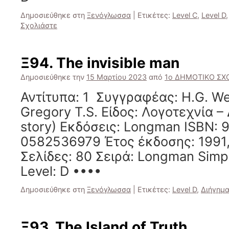
Δημοσιεύθηκε στη
Ξενόγλωσσα
|
Ετικέτες:
Level C
,
Level D
Σχολιάστε
Ξ94. The invisible man
Δημοσιεύθηκε την
15 Μαρτίου 2023
από
1ο ΔΗΜΟΤΙΚΟ ΣΧΟ
Αντίτυπα: 1 Συγγραφέας: H.G. We
Gregory T.S. Είδος: Λογοτεχνία – 
story) Εκδόσεις: Longman ISBN:
0582536979 Έτος έκδοσης: 1991,
Σελίδες: 80 Σειρά: Longman Simpli
Level: D ••••
Δημοσιεύθηκε στη
Ξενόγλωσσα
|
Ετικέτες:
Level D
,
Διήγημ
Ξ93. The Island of Truth