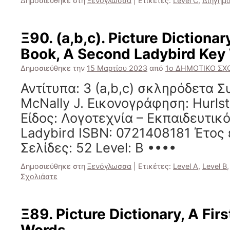
Δημοσιεύθηκε στη
Ξενόγλωσσα
|
Ετικέτες:
Level C
,
Διήγημ
Ξ90. (a,b,c). Picture Dictionar
Book, A Second Ladybird Key
Δημοσιεύθηκε την
15 Μαρτίου 2023
από
1ο ΔΗΜΟΤΙΚΟ ΣΧΟ
Αντίτυπα: 3 (a,b,c) σκληρόδετα 
McNally J. Εικονογράφηση: Hurlst
Είδος: Λογοτεχνία – Εκπαιδευτικό
Ladybird ISBN: 0721408181 Έτος 
Σελίδες: 52 Level: B ••••
Δημοσιεύθηκε στη
Ξενόγλωσσα
|
Ετικέτες:
Level A
,
Level B
Σχολιάστε
Ξ89. Picture Dictionary, A Fir