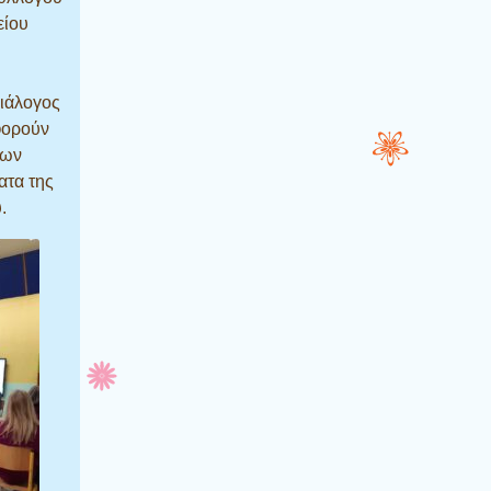
είου
ιάλογος
φορούν
έων
ατα της
.