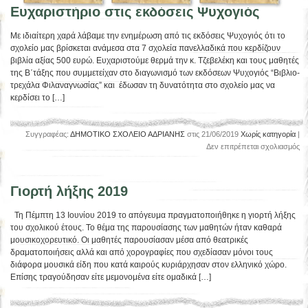
Ευχαριστήριο στις εκδόσεις Ψυχογιός
Με ιδιαίτερη χαρά λάβαμε την ενημέρωση από τις εκδόσεις Ψυχογιός ότι το
σχολείο μας βρίσκεται ανάμεσα στα 7 σχολεία πανελλαδικά που κερδίζουν
βιβλία αξίας 500 ευρώ. Ευχαριστούμε θερμά την κ. Τζεβελέκη και τους μαθητές
της Β΄τάξης που συμμετείχαν στο διαγωνισμό των εκδόσεων Ψυχογιός “Βιβλιο-
τρεχάλα Φιλαναγνωσίας” και έδωσαν τη δυνατότητα στο σχολείο μας να
κερδίσει το […]
Συγγραφέας:
ΔΗΜΟΤΙΚΟ ΣΧΟΛΕΙΟ ΑΔΡΙΑΝΗΣ
στις 21/06/2019
Χωρίς κατηγορία
|
στ
Δεν επιτρέπεται σχολιασμός
Ευ
στ
εκ
Γιορτή λήξης 2019
Ψυ
Τη Πέμπτη 13 Ιουνίου 2019 το απόγευμα πραγματοποιήθηκε η γιορτή λήξης
του σχολικού έτους. Το θέμα της παρουσίασης των μαθητών ήταν καθαρά
μουσικοχορευτικό. Οι μαθητές παρουσίασαν μέσα από θεατρικές
δραματοποιήσεις αλλά και από χορογραφίες που σχεδίασαν μόνοι τους
διάφορα μουσικά είδη που κατά καιρούς κυριάρχησαν στον ελληνικό χώρο.
Επίσης τραγούδησαν είτε μεμονομένα είτε ομαδικά […]