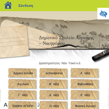
blogs.sch.gr
Σύνδεση
Δημοτικό Σχολείο Αδριανής
– Νικηφόρου
Δραστηριότητες- Νέα- Υλικό κ.ά.
Αρχική σελίδα
schoolpress
Α΄ τάξη
Αγγλικά
Β΄ τάξη
Βιβλιοθήκη
Γ΄ τάξη
Δ΄ τάξη
Ε΄ τάξη
Αρχεία για Ιούνιος, 2019
ΕΙΔΙΚΗ ΑΓΩΓΗ
Στ τάξη
Φυσική Αγωγή