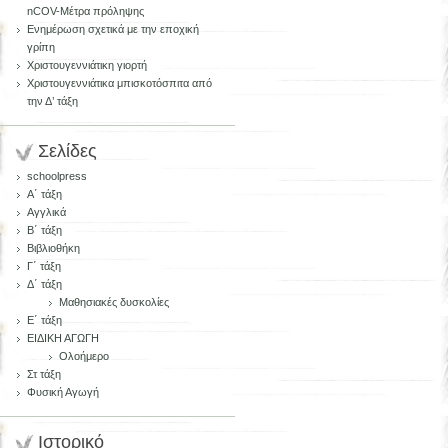
nCOV-Μέτρα πρόληψης
Ενημέρωση σχετικά με την εποχική
γρίπη
Χριστουγεννιάτικη γιορτή
Χριστουγεννιάτικα μπισκοτόσπιτα από
την Δ’ τάξη
Σελίδες
schoolpress
Α΄ τάξη
Αγγλικά
Β΄ τάξη
Βιβλιοθήκη
Γ΄ τάξη
Δ΄ τάξη
Μαθησιακές δυσκολίες
Ε΄ τάξη
ΕΙΔΙΚΗ ΑΓΩΓΗ
Ολοήμερο
Στ τάξη
Φυσική Αγωγή
Ιστορικό