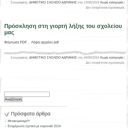
Συγγραφέας:
ΔΗΜΟΤΙΚΟ ΣΧΟΛΕΙΟ ΑΔΡΙΑΝΗΣ
στις 13/06/2019
Χωρίς κατηγορία
|
στ
Δεν επιτρέπεται σχολιασμός
Γι
λή
20
Πρόσκληση στη γιορτή λήξης του σχολείου
μας
Φόρτωση PDF… Λήψη αρχείου pdf.
Συγγραφέας:
ΔΗΜΟΤΙΚΟ ΣΧΟΛΕΙΟ ΑΔΡΙΑΝΗΣ
στις 04/06/2019
Χωρίς κατηγορία
|
στ
Δεν επιτρέπεται σχολιασμός
Πρ
στ
γι
λή
το
σχ
Αναζήτηση
μα
για:
Πρόσφατα άρθρα
Μετακομίσαμε!!!
Ενημέρωση σχετικά με κοροναϊό 2019-