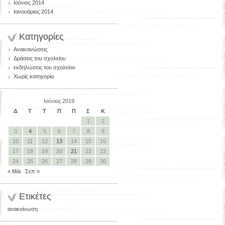
Ιούνιος 2014
Ιανουάριος 2014
Kατηγορίες
Ανακοινώσεις
Δράσεις του σχολείου
εκδηλώσεις του σχολείου
Χωρίς κατηγορία
Ιούνιος 2019
Δ
Τ
Τ
Π
Π
Σ
Κ
1
2
3
4
5
6
7
8
9
10
11
12
13
14
15
16
17
18
19
20
21
22
23
24
25
26
27
28
29
30
« Μάι
Σεπ »
Ετικέτες
ανακοίνωση