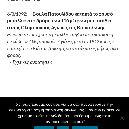
6/8/1992:
Η Βούλα Πατουλίδου κατακτά το χρυσό
μετάλλιο στο δρόμο των 100 μέτρων με εμπόδια,
στους Ολυμπιακούς Αγώνες της Βαρκελώνης.
Είναι το πρώτο χρυσό μετάλλιο στίβου που κατακτά η
Ελλάδα σε Ολυμπιακούς Αγώνες μετά το 1912 και την
επιτυχία του Κώστα Τσικλητήρα στο άλμα εις μήκος άνευ
φόρας.
-
Σχετικές αναρτήσεις
Χρησιμοποιούμε cookies για να σας προσφέρουμε την
Πνευματικά δικαιώματα © 2026
Δημοτικό Σχολείο Χιλιομοδίου
καλύτερη δυνατή εμπειρία στη σελίδα μας. Εάν συνεχίσετε να
Κορινθίας
.
χρησιμοποιείτε τη σελίδα, θα υποθέσουμε πως είστε
ικανοποιημένοι με αυτό.
Υποστηρίζεται από
blogs.sch.gr
και
HitMag
.