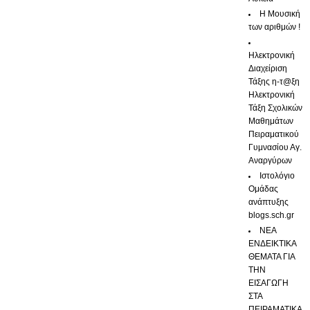
Η Μουσική
των αριθμών !
Ηλεκτρονική
Διαχείριση
Τάξης η-τ@ξη
Ηλεκτρονική
Τάξη Σχολικών
Μαθημάτων
Πειραματικού
Γυμνασίου Αγ.
Αναργύρων
Ιστολόγιο
Ομάδας
ανάπτυξης
blogs.sch.gr
ΝΕΑ
ΕΝΔΕΙΚΤΙΚΑ
ΘΕΜΑΤΑ ΓΙΑ
ΤΗΝ
ΕΙΣΑΓΩΓΗ
ΣΤΑ
ΠΕΙΡΑΜΑΤΙΚΑ