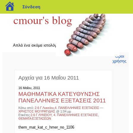
blogs.sch.gr
Σύνδεση
cmour's blog
Απλά ένα ακόμα ιστολόγιο λίγο πιο μαθηματικό Blog.sch.gr
Όροι
χρήσης
Αρχεία για 16 Μαΐου 2011
16 Μαΐου, 2011
ΜΑΘΗΜΑΤΙΚΑ ΚΑΤΕΥΘΥΝΣΗΣ
ΠΑΝΕΛΛΗΝΙΕΣ ΕΞΕΤΑΣΕΙΣ 2011
Κάτω από:
2.6 Γ Λυκείου
,
4. ΠΑΝΕΛΛΗΝΙΕΣ ΕΞΕΤΑΣΕΙΣ
—
ΧΡΗΣΤΟΣ ΜΟΥΡΑΤΙΔΗΣ
@ 1:04 μμ
Ετικέτες:
2.6 Γ ΛΥΚΕΙΟΥ
,
4. ΠΑΝΕΛΛΗΝΙΕΣ ΕΞΕΤΑΣΕΙΣ
,
ΘΕΜΑΤΑ ΕΞΕΤΑΣΕΩΝ
them_mat_kat_c_hmer_no_1106