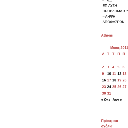
6.1
ΕΠΙΛΥΣΗ
ΠΡΟΒΛΗΜΑΤΩ
– ΛΗΨΗ
ΑΠΟΦΑΣΕΩΝ
Athens
Μάιος 201
Δ
Τ
Τ
Π
Π
2
3
4
5
6
9
10
11
12
13
16
17
18
19
20
23
24
25
26
27
30
31
« Οκτ
Αυγ »
Πρόσφατα
σχόλια