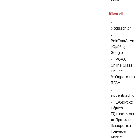
Blogroll
blogs.sch.gr
PeirGymAgAn
| Ομάδες
Google
PGAA
Online Class
OnLine
Μαθήματα του
ΠΓΑΑ
students.sch.gr
Ενδεικτικά
Θέματα
Εξετάσεων για
τα Πρότυπα
Πειραματικά
Γυμνάσια-
Λύκεια