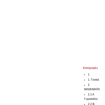
Kατηγορίες
1
1. Γενικά
2.
ΜΑΘΗΜΑΤΑ
2.1 Α
Γυμνασίου
2.2 Β