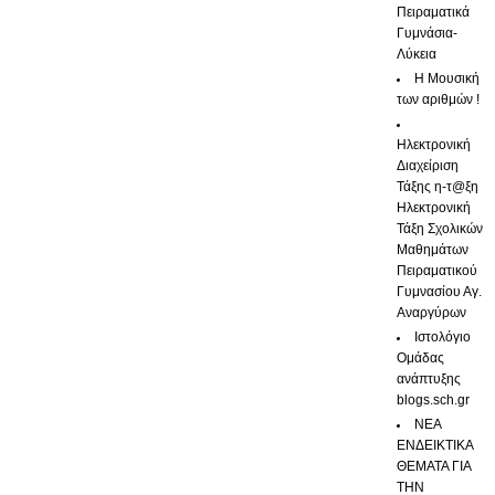
Πειραματικά
Γυμνάσια-
Λύκεια
Η Μουσική
των αριθμών !
Ηλεκτρονική
Διαχείριση
Τάξης η-τ@ξη
Ηλεκτρονική
Τάξη Σχολικών
Μαθημάτων
Πειραματικού
Γυμνασίου Αγ.
Αναργύρων
Ιστολόγιο
Ομάδας
ανάπτυξης
blogs.sch.gr
ΝΕΑ
ΕΝΔΕΙΚΤΙΚΑ
ΘΕΜΑΤΑ ΓΙΑ
ΤΗΝ