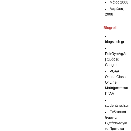
Μάιος 2008
Απρίλιος
2008
Blogroll
blogs.sch.gr
PeirGymAgAn
| Ομάδες
Google
PGAA
Online Class
OnLine
Μαθήματα του
ΠΓΑΑ
students.sch.gr
Ενδεικτικά
Θέματα
Εξετάσεων για
τα Πρότυπα