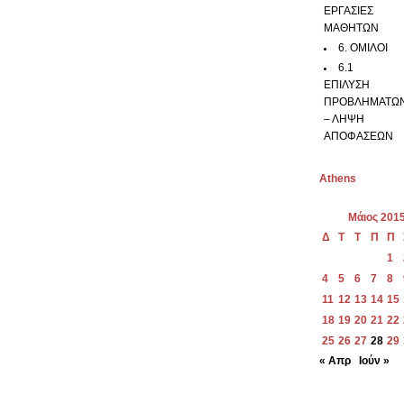
ΕΡΓΑΣΙΕΣ
ΜΑΘΗΤΩΝ
6. ΟΜΙΛΟΙ
6.1
ΕΠΙΛΥΣΗ
ΠΡΟΒΛΗΜΑΤΩ
– ΛΗΨΗ
ΑΠΟΦΑΣΕΩΝ
Athens
Μάιος 201
Δ
Τ
Τ
Π
Π
1
4
5
6
7
8
11
12
13
14
15
18
19
20
21
22
25
26
27
28
29
« Απρ
Ιούν »