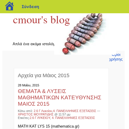
blogs.sch.gr
Σύνδεση
cmour's blog
Απλά ένα ακόμα ιστολόγιο λίγο πιο μαθηματικό Blog.sch.gr
Όροι
χρήσης
Αρχεία για Μάιος 2015
28 Μαΐου, 2015
ΘΕΜΑΤΑ & ΛΥΣΕΙΣ
ΜΑΘΗΜΑΤΙΚΩΝ ΚΑΤΕΥΘΥΝΣΗΣ
ΜΑΙΟΣ 2015
Κάτω από:
2.6 Γ Λυκείου
,
4. ΠΑΝΕΛΛΗΝΙΕΣ ΕΞΕΤΑΣΕΙΣ
—
ΧΡΗΣΤΟΣ ΜΟΥΡΑΤΙΔΗΣ
@ 11:57 μμ
Ετικέτες:
2.6 Γ ΛΥΚΕΙΟΥ
,
4. ΠΑΝΕΛΛΗΝΙΕΣ ΕΞΕΤΑΣΕΙΣ
MATH KAT LYS 15 (mathematica.gr)