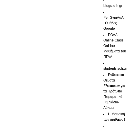
blogs.sch.gr
PeirGymAgAn
| Ομάδες
Google
PGAA
Online Class
OnLine
Μαθήματα του
ΠΓΑΑ
students.sch.gr
Ενδεικτικά
Θέματα
Εξετάσεων για
τα Πρότυπα
Πειραματικά
Γυμνάσια-
Λύκεια
Η Μουσική
των αριθμών !