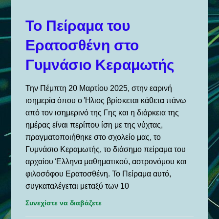
Κεραμωτής
στο
Το Πείραμα του
πρόγραμμα
Ερατοσθένη στο
Astro-
pi
Γυμνάσιο Κεραμωτής
Mission
Zero
Την Πέμπτη 20 Μαρτίου 2025, στην εαρινή
ισημερία όπου ο Ήλιος βρίσκεται κάθετα πάνω
από τον ισημερινό της Γης και η διάρκεια της
ημέρας είναι περίπου ίση με της νύχτας,
πραγματοποιήθηκε στο σχολείο μας, το
Γυμνάσιο Κεραμωτής, το διάσημο πείραμα του
αρχαίου Έλληνα μαθηματικού, αστρονόμου και
φιλοσόφου Ερατοσθένη. Το Πείραμα αυτό,
συγκαταλέγεται μεταξύ των 10
Συνεχίστε να διαβάζετε