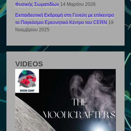
Φυσικής Σωματιδίων
14 Μαρτίου 2026
Εκπαιδευτική Εκδρομή στη Γενεύη με επίκεντρο
το Παγκόσμιο Ερευνητικό Κέντρο του CERN
19
Νοεμβρίου 2025
VIDEOS
Πρόγραμμα
Αναπαραγωγής
Βίντεο