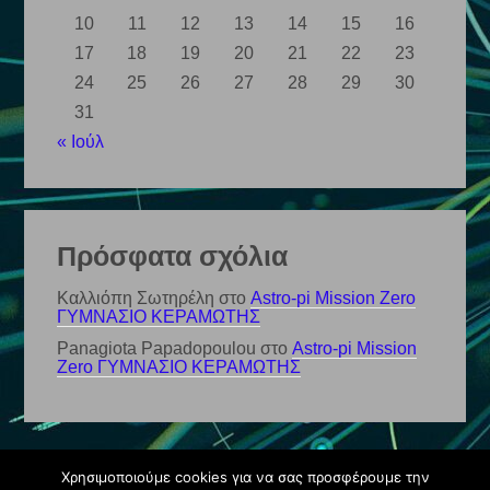
10
11
12
13
14
15
16
17
18
19
20
21
22
23
24
25
26
27
28
29
30
31
« Ιούλ
Πρόσφατα σχόλια
Καλλιόπη Σωτηρέλη
στο
Astro-pi Mission Zero
ΓΥΜΝΑΣΙΟ ΚΕΡΑΜΩΤΗΣ
Panagiota Papadopoulou
στο
Astro-pi Mission
Zero ΓΥΜΝΑΣΙΟ ΚΕΡΑΜΩΤΗΣ
Χρησιμοποιούμε cookies για να σας προσφέρουμε την
© Ιστολόγιο 2026