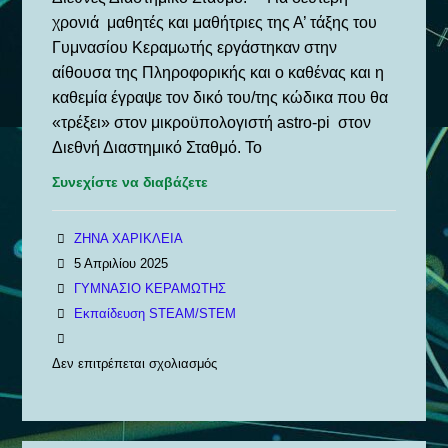
χρονιά μαθητές και μαθήτριες της Α’ τάξης του
Γυμνασίου Κεραμωτής εργάστηκαν στην
αίθουσα της Πληροφορικής και ο καθένας και η
καθεμία έγραψε τον δικό του/της κώδικα που θα
«τρέξει» στον μικροϋπολογιστή astro-pi στον
Διεθνή Διαστημικό Σταθμό. Το
Συνεχίστε να διαβάζετε
ΖΗΝΑ ΧΑΡΙΚΛΕΙΑ
5 Απριλίου 2025
ΓΥΜΝΑΣΙΟ ΚΕΡΑΜΩΤΗΣ
Εκπαίδευση STEAM/STEM
Δεν επιτρέπεται σχολιασμός
στο
Το
Γυμνάσιο