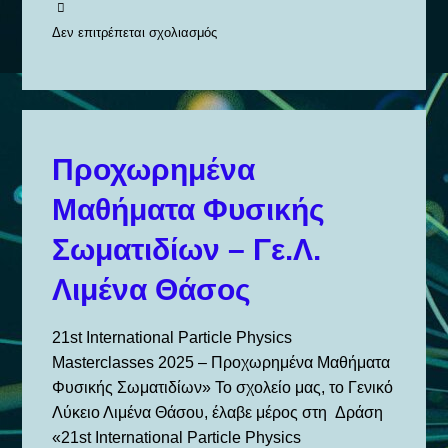
Δεν επιτρέπεται σχολιασμός
στο
CLIMATE
DETECTIVES
2025
–
Προχωρημένα
GENERAL
Μαθήματα Φυσικής
LYCEUM
LIMENA
Σωματιδίων – Γε.Λ.
THASSOS
Λιμένα Θάσος
21st International Particle Physics
Masterclasses 2025 – Προχωρημένα Μαθήματα
Φυσικής Σωματιδίων» Το σχολείο μας, το Γενικό
Λύκειο Λιμένα Θάσου, έλαβε μέρος στη Δράση
«21st International Particle Physics