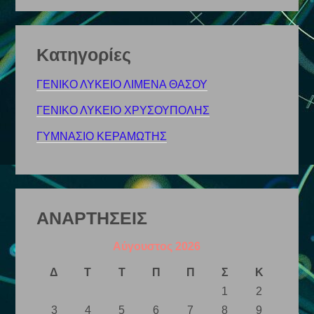
Kατηγορίες
ΓΕΝΙΚΟ ΛΥΚΕΙΟ ΛΙΜΕΝΑ ΘΑΣΟΥ
ΓΕΝΙΚΟ ΛΥΚΕΙΟ ΧΡΥΣΟΥΠΟΛΗΣ
ΓΥΜΝΑΣΙΟ ΚΕΡΑΜΩΤΗΣ
ΑΝΑΡΤΗΣΕΙΣ
Αύγουστος 2026
Δ
Τ
Τ
Π
Π
Σ
Κ
1
2
3
4
5
6
7
8
9