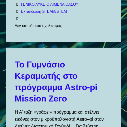
ΓΕΝΙΚΟ ΛΥΚΕΙΟ ΛΙΜΕΝΑ ΘΑΣΟΥ
Εκπαίδευση STEAM/STEM
Δεν επιτρέπεται σχολιασμός
στο
MOONCAMP
CHALLENGE
2025
–
Το Γυμνάσιο
GEL
Κεραμωτής στο
LIMENA
THASSOS
πρόγραμμα Astro-pi
Mission Zero
Η Α’ τάξη «γράφει» πρόγραμμα και στέλνει
εικόνες στον μικροϋπολογιστή Astro–pi στον
Διεθνές Διαστημικό Σταθμό! Για δεύτερη