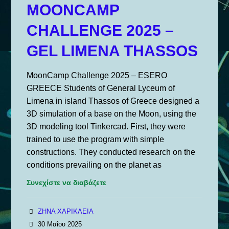
Σωματιδίων
MOONCAMP
–
CHALLENGE 2025 –
Γε.Λ.
Λιμένα
GEL LIMENA THASSOS
Θάσος
MoonCamp Challenge 2025 – ESERO
GREECE Students of General Lyceum of
Limena in island Thassos of Greece designed a
3D simulation of a base on the Moon, using the
3D modeling tool Tinkercad. First, they were
trained to use the program with simple
constructions. They conducted research on the
conditions prevailing on the planet as
Συνεχίστε να διαβάζετε
ΖΗΝΑ ΧΑΡΙΚΛΕΙΑ
30 Μαΐου 2025