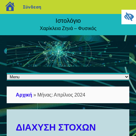
blogs.sch.gr
Σύνδεση
Ιστολόγιο
Χαρίκλεια Ζηνά – Φυσικός
Αρχική
»
Μήνας:
Απρίλιος 2024
ΔΙΑΧΥΣΗ ΣΤΟΧΩΝ