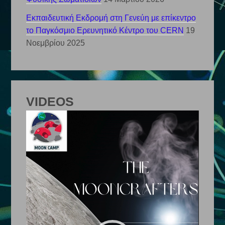
Εκπαιδευτική Εκδρομή στη Γενεύη με επίκεντρο
το Παγκόσμιο Ερευνητικό Κέντρο του CERN
19
Νοεμβρίου 2025
VIDEOS
Πρόγραμμα
Αναπαραγωγής
Βίντεο