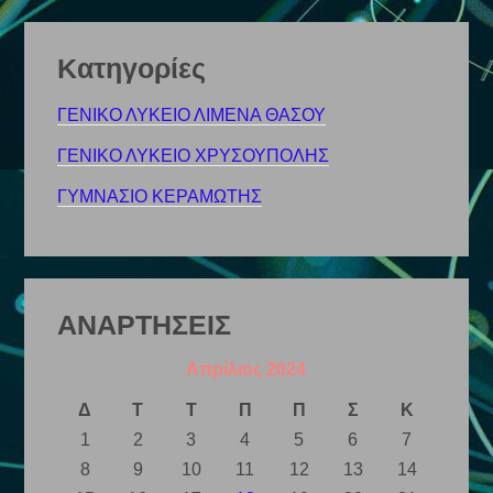
Kατηγορίες
ΓΕΝΙΚΟ ΛΥΚΕΙΟ ΛΙΜΕΝΑ ΘΑΣΟΥ
ΓΕΝΙΚΟ ΛΥΚΕΙΟ ΧΡΥΣΟΥΠΟΛΗΣ
ΓΥΜΝΑΣΙΟ ΚΕΡΑΜΩΤΗΣ
ΑΝΑΡΤΗΣΕΙΣ
Απρίλιος 2024
Δ
Τ
Τ
Π
Π
Σ
Κ
1
2
3
4
5
6
7
8
9
10
11
12
13
14