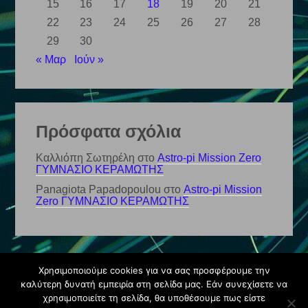
15
16
17
18
19
20
21
22
23
24
25
26
27
28
29
30
« Μαρ
Ιούν »
Πρόσφατα σχόλια
Καλλιόπη Σωτηρέλη
στο
Astro-pi Mission Zero
ΓΥΜΝΑΣΙΟ ΚΕΡΑΜΩΤΗΣ
Panagiota Papadopoulou
στο
Astro-pi Mission
Zero ΓΥΜΝΑΣΙΟ ΚΕΡΑΜΩΤΗΣ
Χρησιμοποιούμε cookies για να σας προσφέρουμε την
© Ιστολόγιο 2026
καλύτερη δυνατή εμπειρία στη σελίδα μας. Εάν συνεχίσετε να
χρησιμοποιείτε τη σελίδα, θα υποθέσουμε πως είστε
Φιλοξενείται στο https://blogs.sch.gr
|
Θέμα εμφάνισης: