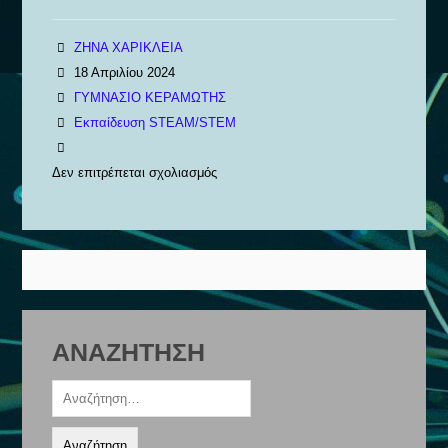
ΖΗΝΑ ΧΑΡΙΚΛΕΙΑ
18 Απριλίου 2024
ΓΥΜΝΑΣΙΟ ΚΕΡΑΜΩΤΗΣ
Εκπαίδευση STEAM/STEM
Δεν επιτρέπεται σχολιασμός
στο
ΔΙΑΧΥΣΗ
ΣΤΟΧΩΝ
ΒΙΩΣΙΜΗΣ
ΑΝΑΠΤΥΞΗΣ
–
ΑΝΑΖΗΤΗΣΗ
ΣΥΜΜΕΤΟΧΗ
ΣΤΟΝ
Αναζήτηση
ΔΙΑΓΩΝΙΣΜΟ
για:
BRAVO
SCHOOLS